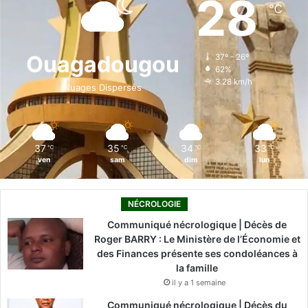
28
℃
b
e
u
a
o
o
d
b
g
k
Ouagadougou
37º - 26º
62%
o
i
e
r
3.28 km/h
Nuages Dispersés
k
n
a
m
37
35
34
33
℃
℃
℃
℃
ven
sam
dim
lun
NÉCROLOGIE
Communiqué nécrologique | Décès de
Roger BARRY : Le Ministère de l’Économie et
des Finances présente ses condoléances à
la famille
il y a 1 semaine
Communiqué nécrologique | Décès du