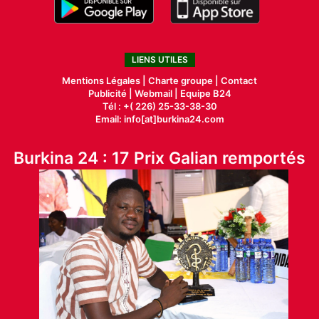
LIENS UTILES
Mentions Légales |
Charte groupe |
Contact
Publicité
|
Webmail |
Equipe B24
Tél : +( 226) 25-33-38-30
Email: info[at]burkina24.com
Burkina 24 : 17 Prix Galian remportés