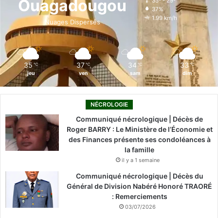
Ouagadougou
35º - 29º
37%
o
i
e
r
1.99 km/h
Nuages Dispersés
k
n
a
m
35
37
34
33
℃
℃
℃
℃
jeu
ven
sam
dim
NÉCROLOGIE
Communiqué nécrologique | Décès de
Roger BARRY : Le Ministère de l’Économie et
des Finances présente ses condoléances à
la famille
il y a 1 semaine
Communiqué nécrologique | Décès du
Général de Division Nabéré Honoré TRAORÉ
: Remerciements
03/07/2026