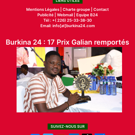
LIENS UTILES
Mentions Légales |
Charte groupe |
Contact
Publicité
|
Webmail |
Equipe B24
Tél : +( 226) 25-33-38-30
Email: info[at]burkina24.com
Burkina 24 : 17 Prix Galian remportés
SUIVEZ-NOUS SUR