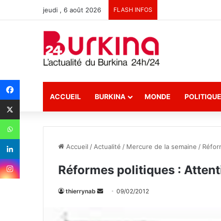
jeudi , 6 août 2026
FLASH INFOS
ACCUEIL
BURKINA
MONDE
POLITIQU
Accueil
/
Actualité
/
Mercure de la semaine
/
Réfor
Réformes politiques : Atten
thierrynab
E
09/02/2012
n
v