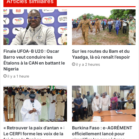
Articles similaires
é
r
d
o
e
n
s
d
u
i
i
s
v
s
Finale UFOA-B U20 : Oscar
Sur les routes du Bam et du
i
e
Barro veut conduire les
Yaadga, là où renaît l’espoir
e
m
Étalons à la CAN en battant le
s
il y a 2 heures
e
Nigeria
t
n
il y a 1 heure
f
t
a
1
v
1
o
:
r
U
a
n
b
é
l
t
« Retrouver la paix d’antan » :
Burkina Faso : e-AGRÉMENT
e
a
Le CERFI forme les voix de la
officiellement lancé pour
b