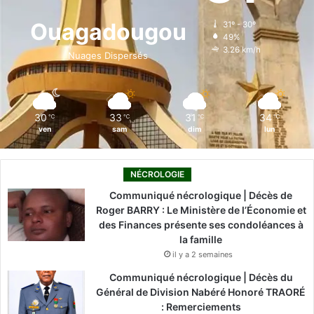
o
d
b
g
k
Ouagadougou
31º - 30º
49%
o
i
e
r
3.26 km/h
Nuages Dispersés
k
n
a
m
30
33
31
34
℃
℃
℃
℃
ven
sam
dim
lun
NÉCROLOGIE
Communiqué nécrologique | Décès de
Roger BARRY : Le Ministère de l’Économie et
des Finances présente ses condoléances à
la famille
il y a 2 semaines
Communiqué nécrologique | Décès du
Général de Division Nabéré Honoré TRAORÉ
: Remerciements