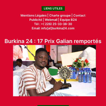
LIENS UTILES
Mentions Légales |
Charte groupe |
Contact
Publicité
|
Webmail |
Equipe B24
Tél : +( 226) 25-33-38-30
Email: info[at]burkina24.com
Burkina 24 : 17 Prix Galian remportés