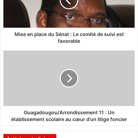
e
n
p
l
a
c
Mise en place du Sénat : Le comité de suivi est
e
favorable
d
u
O
S
u
é
a
n
g
a
a
t
d
:
o
L
u
e
g
c
o
Ouagadougou/Arrondissement 11 : Un
o
u
établissement scolaire au cœur d'un litige foncier
m
/
i
A
t
r