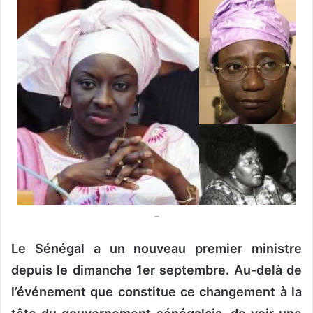
v
o
y
e
r
u
n
c
o
u
r
r
i
–
e
l
Le Sénégal a un nouveau premier ministre
depuis le dimanche 1er septembre. Au-delà de
l’événement que constitue ce changement à la