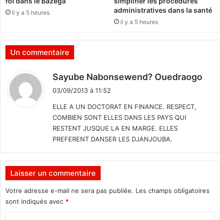
foi dans le Bazèga
simplifier les procédures
l
administratives dans la santé
il y a 5 heures
i
il y a 5 heures
s
s
e
Un commentaire
m
e
d
Sayube Nabonsewend? Ouedraogo
n
i
t
03/09/2013 à 11:52
t
s
ELLE A UN DOCTORAT EN FINANCE. RESPECT,
c
COMBIEN SONT ELLES DANS LES PAYS QUI
o
:
RESTENT JUSQUE LA EN MARGE. ELLES
l
PREFERENT DANSER LES DJANJOUBA.
a
i
r
e
Laisser un commentaire
a
Votre adresse e-mail ne sera pas publiée.
Les champs obligatoires
u
sont indiqués avec
*
c
œ
C