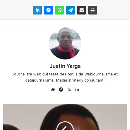
Justin Yarga
Journaliste web qui teste des outils de Webjournalisme et
datajournalisme, Media strategy consultant.
We
Fa
X
Lin
bsi
ce
ke
te
bo
din
M
ok
i
s
e