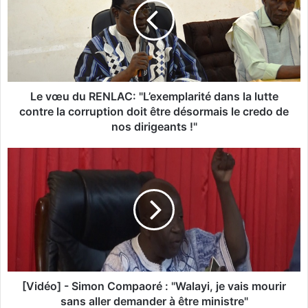
œ
u
d
u
R
E
N
Le vœu du RENLAC: "L’exemplarité dans la lutte
L
contre la corruption doit être désormais le credo de
A
nos dirigeants !"
C
:
[
"
V
L
i
’
d
e
é
x
o
e
]
m
-
p
S
l
i
[Vidéo] - Simon Compaoré : "Walayi, je vais mourir
a
m
sans aller demander à être ministre"