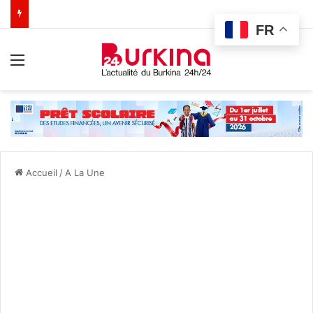
FR
Menu
Accueil
/
A La Une