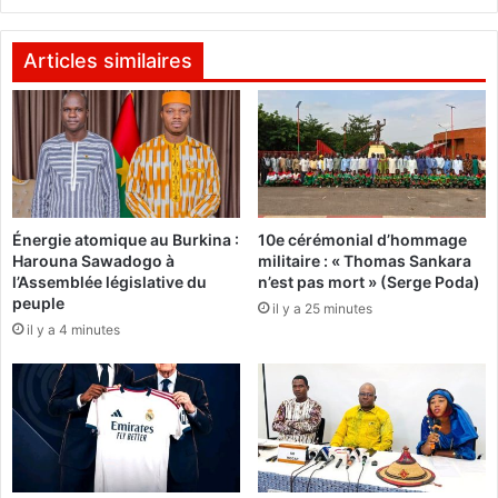
r
o
i
n
t
C
Articles similaires
é
o
d
m
a
p
n
a
s
o
l
r
a
é
l
Énergie atomique au Burkina :
10e cérémonial d’hommage
:
Harouna Sawadogo à
militaire : « Thomas Sankara
u
"
l’Assemblée législative du
n’est pas mort » (Serge Poda)
t
W
peuple
t
il y a 25 minutes
a
il y a 4 minutes
e
l
c
a
o
y
n
i
t
,
r
j
e
e
l