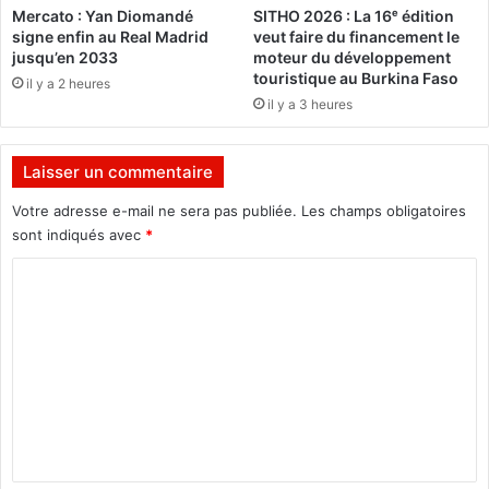
v
Mercato : Yan Diomandé
SITHO 2026 : La 16ᵉ édition
a
a
signe enfin au Real Madrid
veut faire du financement le
c
i
jusqu’en 2033
moteur du développement
o
s
touristique au Burkina Faso
il y a 2 heures
r
m
il y a 3 heures
r
o
u
u
p
r
Laisser un commentaire
t
i
i
r
Votre adresse e-mail ne sera pas publiée.
Les champs obligatoires
o
s
sont indiqués avec
*
n
a
d
C
n
o
s
o
i
a
m
t
l
ê
l
m
t
e
e
r
r
e
d
n
d
e
t
é
m