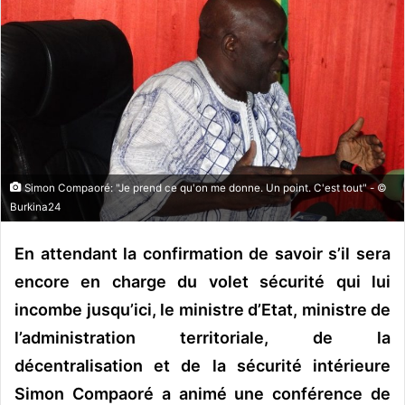
o
y
e
r
u
n
c
o
u
Simon Compaoré: "Je prend ce qu'on me donne. Un point. C'est tout" - ©
Burkina24
r
r
En attendant la confirmation de savoir s’il sera
i
e
encore en charge du volet sécurité qui lui
l
incombe jusqu’ici, le ministre d’Etat, ministre de
l’administration territoriale, de la
décentralisation et de la sécurité intérieure
Simon Compaoré a animé une conférence de