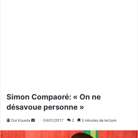
Simon Compaoré: « On ne
désavoue personne »
Oui Koueta
E
04/01/2017
2
3 minutes de lecture
n
v