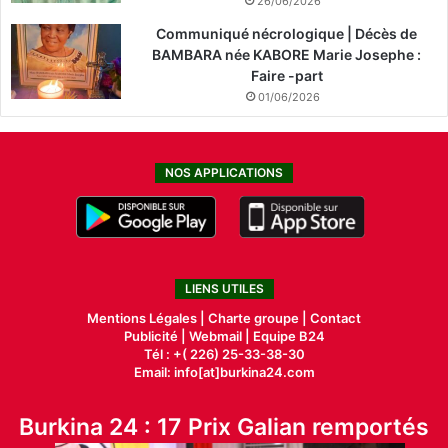
26/06/2026
Communiqué nécrologique | Décès de
BAMBARA née KABORE Marie Josephe :
Faire -part
01/06/2026
NOS APPLICATIONS
LIENS UTILES
Mentions Légales |
Charte groupe |
Contact
Publicité
|
Webmail |
Equipe B24
Tél : +( 226) 25-33-38-30
Email: info[at]burkina24.com
Burkina 24 : 17 Prix Galian remportés