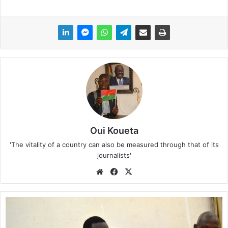
Oui Koueta
'The vitality of a country can also be measured through that of its
journalists'
We
Fa
X
bsi
ce
te
bo
L
ok
e
v