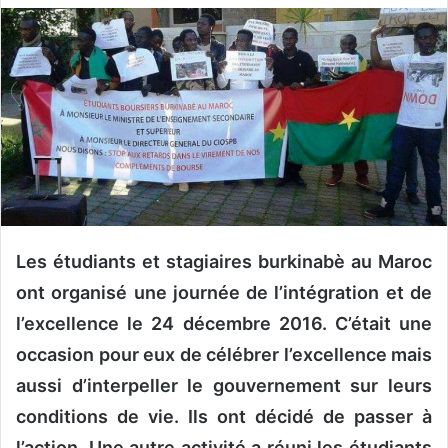
v
o
y
e
r
u
n
c
o
u
Les étudiants et stagiaires burkinabè au Maroc
r
r
ont organisé une journée de l’intégration et de
i
l’excellence le 24 décembre 2016. C’était une
e
occasion pour eux de célébrer l’excellence mais
l
aussi d’interpeller le gouvernement sur leurs
conditions de vie. Ils ont décidé de passer à
l’action. Une autre activité a réuni les étudiants