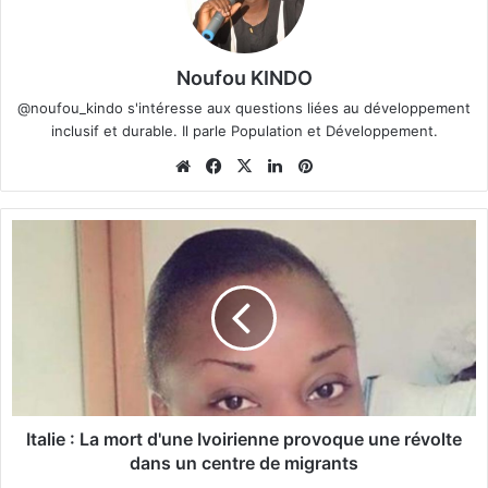
Noufou KINDO
@noufou_kindo s'intéresse aux questions liées au développement
inclusif et durable. Il parle Population et Développement.
We
Fa
X
Lin
Pin
bsi
ce
ke
ter
te
bo
din
est
I
ok
t
a
l
i
e
:
L
a
m
Italie : La mort d'une Ivoirienne provoque une révolte
o
dans un centre de migrants
r