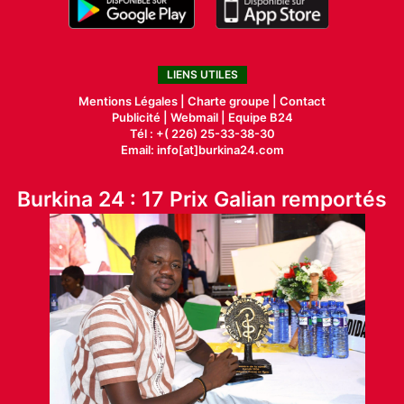
LIENS UTILES
Mentions Légales |
Charte groupe |
Contact
Publicité
|
Webmail |
Equipe B24
Tél : +( 226) 25-33-38-30
Email: info[at]burkina24.com
Burkina 24 : 17 Prix Galian remportés