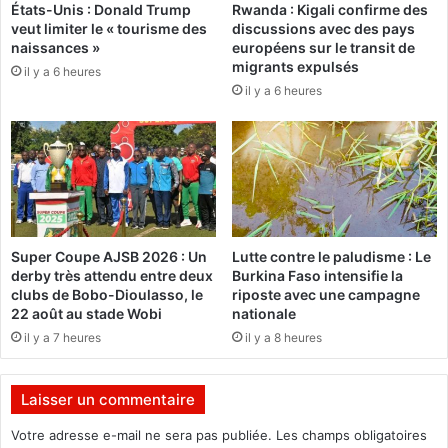
États-Unis : Donald Trump
Rwanda : Kigali confirme des
q
e
veut limiter le « tourisme des
discussions avec des pays
u
s
naissances »
européens sur le transit de
e
m
migrants expulsés
il y a 6 heures
u
i
il y a 6 heures
n
n
e
i
r
s
é
t
v
r
o
e
l
s
t
d
Super Coupe AJSB 2026 : Un
Lutte contre le paludisme : Le
e
u
derby très attendu entre deux
Burkina Faso intensifie la
d
5
clubs de Bobo-Dioulasso, le
riposte avec une campagne
a
j
22 août au stade Wobi
nationale
n
a
il y a 7 heures
il y a 8 heures
s
n
u
v
n
i
Laisser un commentaire
c
e
e
r
Votre adresse e-mail ne sera pas publiée.
Les champs obligatoires