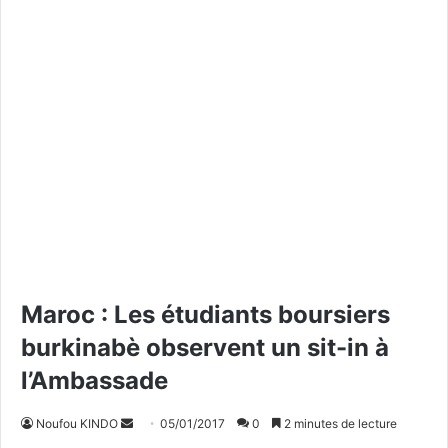
Maroc : Les étudiants boursiers
burkinabè observent un sit-in à
l’Ambassade
Noufou KINDO
E
05/01/2017
0
2 minutes de lecture
n