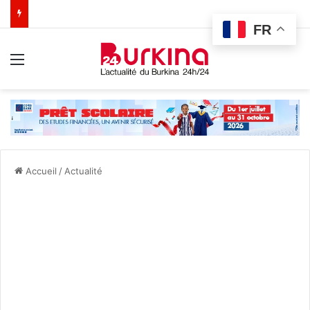
FR
Menu
Accueil
/
Actualité