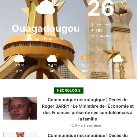
26
℃
b
e
u
a
o
o
d
b
g
k
Ouagadougou
33º - 25º
76%
o
i
e
r
2.94 km/h
Nuages Dispersés
k
n
a
m
33
34
35
35
℃
℃
℃
℃
dim
lun
mar
mer
NÉCROLOGIE
Communiqué nécrologique | Décès de
Roger BARRY : Le Ministère de l’Économie et
des Finances présente ses condoléances à
la famille
il y a 2 semaines
Communiqué nécrologique | Décès du