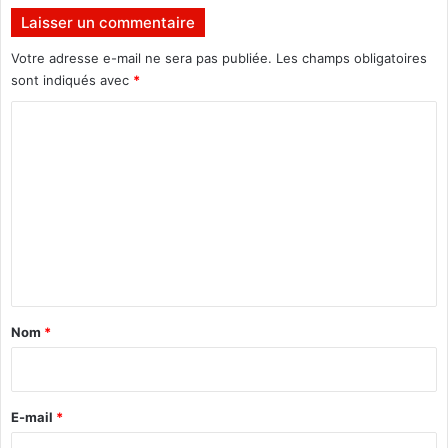
e
c
Laisser un commentaire
i
a
Votre adresse e-mail ne sera pas publiée.
Les champs obligatoires
t
sont indiqués avec
*
i
C
o
n
o
,
m
r
a
m
c
e
o
n
n
t
t
e
a
s
Nom
*
o
i
n
r
h
i
e
E-mail
*
s
*