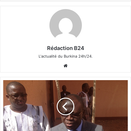
Rédaction B24
L'actualité du Burkina 24h/24.
We
bsi
te
B
u
r
k
i
n
a
: