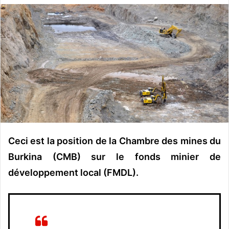
v
o
y
e
r
u
n
c
o
u
r
Ceci est la position de la Chambre des mines du
r
Burkina (CMB) sur le fonds minier de
i
développement local (FMDL).
e
l