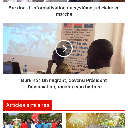
L
'
Burkina : L'informatisation du système judiciaire en
i
marche
n
f
B
o
u
r
r
m
k
a
i
t
n
i
a
s
:
a
U
t
n
Burkina : Un migrant, devenu Président
i
m
d’association, raconte son histoire
o
i
n
g
d
r
Articles similaires
u
a
s
n
y
t
s
,