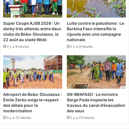
t
d
è
e
m
v
Super Coupe AJSB 2026 : Un
Lutte contre le paludisme : Le
e
e
derby très attendu entre deux
Burkina Faso intensifie la
j
n
clubs de Bobo-Dioulasso, le
riposte avec une campagne
u
u
22 août au stade Wobi
nationale
d
P
il y a 8 heures
il y a 9 heures
i
r
c
é
i
s
a
i
i
d
r
e
e
n
e
t
Aéroport de Bobo-Dioulasso :
SN-BRAFASO : Le ministre
n
d
Émile Zerbo exige le respect
Serge Poda inspecte les
m
’
des délais pour la
travaux du canal d’évacuation
a
a
modernisation
des eaux
r
s
il y a 10 heures
il y a 15 heures
c
s
h
o