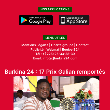
NOS APPLICATIONS
LIENS UTILES
Mentions Légales |
Charte groupe |
Contact
Publicité
|
Webmail |
Equipe B24
Tél : +( 226) 25-33-38-30
Email: info[at]burkina24.com
Burkina 24 : 17 Prix Galian remportés