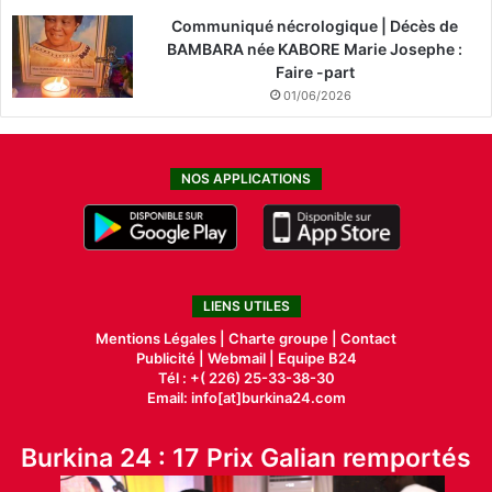
Communiqué nécrologique | Décès de
BAMBARA née KABORE Marie Josephe :
Faire -part
01/06/2026
NOS APPLICATIONS
LIENS UTILES
Mentions Légales |
Charte groupe |
Contact
Publicité
|
Webmail |
Equipe B24
Tél : +( 226) 25-33-38-30
Email: info[at]burkina24.com
Burkina 24 : 17 Prix Galian remportés