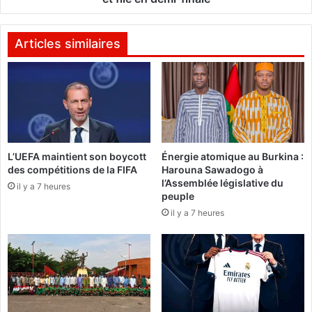
b
e
w
2
é
0
Articles similaires
e
1
n
8
q
:
u
L
i
a
v
F
e
r
L’UEFA maintient son boycott
Énergie atomique au Burkina :
n
a
des compétitions de la FIFA
Harouna Sawadogo à
d
n
l’Assemblée législative du
a
il y a 7 heures
c
peuple
i
e
il y a 7 heures
t
é
d
l
e
i
s
m
t
i
i
n
c
e