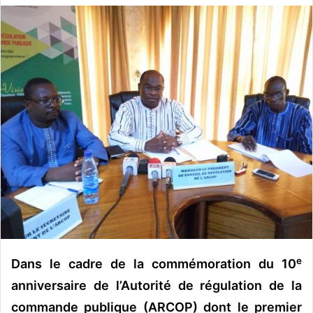
v
o
y
e
r
u
n
c
o
u
r
r
i
e
l
e
Dans le cadre de la commémoration du 10
anniversaire de l’Autorité de régulation de la
commande publique (ARCOP) dont le premier