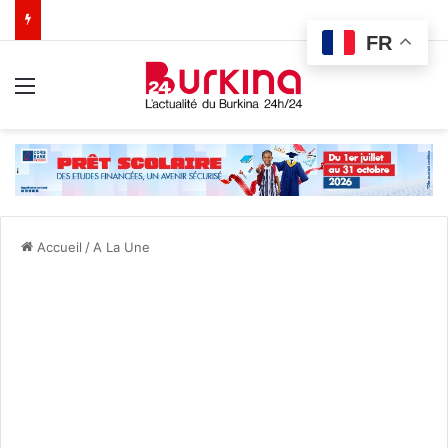
FR
Menu
Accueil
/
A La Une