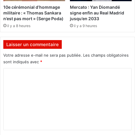
k
l
10e cérémonial d’hommage
Mercato : Yan Diomandé
e
’
militaire : « Thomas Sankara
signe enfin au Real Madrid
t
U
n’est pas mort » (Serge Poda)
jusqu’en 2033
s
r
il y a 8 heures
il y a 9 heures
p
u
o
g
u
u
Laisser un commentaire
r
a
l
y
Votre adresse e-mail ne sera pas publiée.
Les champs obligatoires
e
e
sont indiqués avec
*
p
t
a
f
C
r
i
o
a
l
m
d
e
i
e
m
s
n
e
,
d
a
e
n
r
m
t
r
i