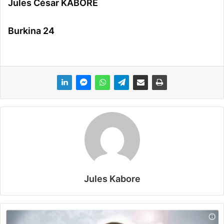
Jules César KABORE
Burkina 24
Jules Kabore
I