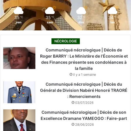
m
35
35
32
34
℃
℃
℃
℃
ven
sam
dim
lun
NÉCROLOGIE
Communiqué nécrologique | Décès de
Roger BARRY : Le Ministère de l’Économie et
des Finances présente ses condoléances à
la famille
il y a 1 semaine
Communiqué nécrologique | Décès du
Général de Division Nabéré Honoré TRAORÉ
: Remerciements
03/07/2026
Communiqué nécrologique | Décès de son
Excellence Dramane YAMEOGO : Faire-part
28/06/2026