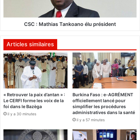
n
t
a
h
î
i
t
a
CSC : Mathias Tankoano élu président
s
d
T
e
a
Articles similaires
s
n
e
k
s
o
c
a
e
n
n
o
d
é
« Retrouver la paix d’antan » :
Burkina Faso : e-AGRÉMENT
r
l
Le CERFI forme les voix de la
officiellement lancé pour
e
u
foi dans le Bazèga
simplifier les procédures
s
p
administratives dans la santé
il y a 30 minutes
r
il y a 57 minutes
é
s
i