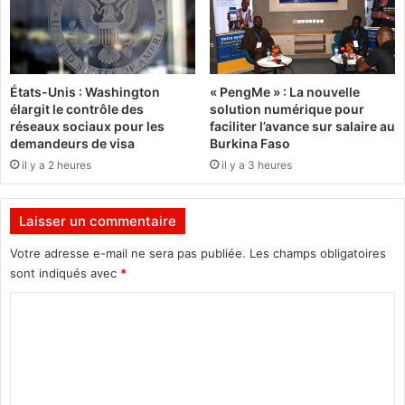
d
e
n
t
États-Unis : Washington
« PengMe » : La nouvelle
élargit le contrôle des
solution numérique pour
réseaux sociaux pour les
faciliter l’avance sur salaire au
demandeurs de visa
Burkina Faso
il y a 2 heures
il y a 3 heures
Laisser un commentaire
Votre adresse e-mail ne sera pas publiée.
Les champs obligatoires
sont indiqués avec
*
C
o
m
m