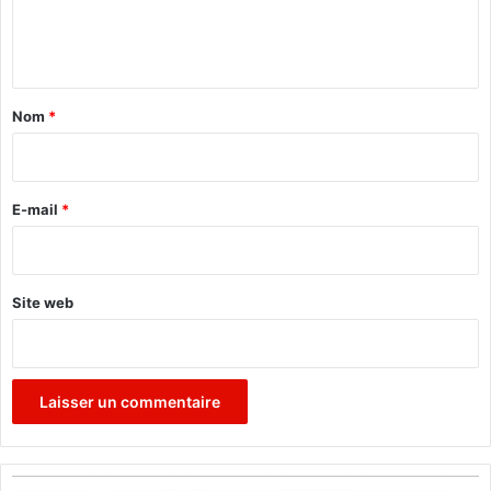
e
n
t
a
Nom
*
i
r
e
E-mail
*
*
Site web