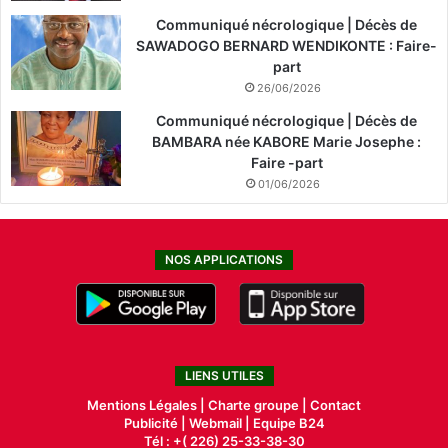
Communiqué nécrologique | Décès de
SAWADOGO BERNARD WENDIKONTE : Faire-
part
26/06/2026
Communiqué nécrologique | Décès de
BAMBARA née KABORE Marie Josephe :
Faire -part
01/06/2026
NOS APPLICATIONS
LIENS UTILES
Mentions Légales |
Charte groupe |
Contact
Publicité
|
Webmail |
Equipe B24
Tél : +( 226) 25-33-38-30