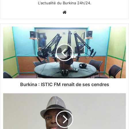
L'actualité du Burkina 24h/24.
We
bsi
te
B
u
r
k
i
n
a
:
I
S
Burkina : ISTIC FM renaît de ses cendres
T
I
C
C
S
F
C
M
:
r
M
e
a