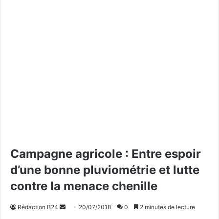
Campagne agricole : Entre espoir
d’une bonne pluviométrie et lutte
contre la menace chenille
Rédaction B24
E
20/07/2018
0
2 minutes de lecture
n