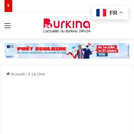
FR
Menu
Accueil
/
A La Une