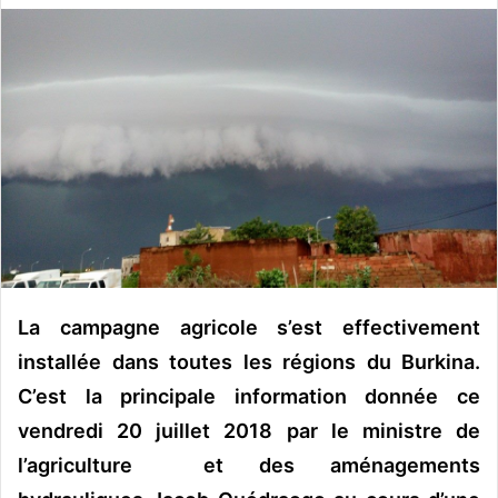
v
o
y
e
r
u
n
c
o
u
r
r
La campagne agricole s’est effectivement
i
installée dans toutes les régions du Burkina.
e
C’est la principale information donnée ce
l
vendredi 20 juillet 2018 par le ministre de
l’agriculture et des aménagements