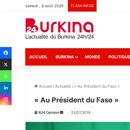
samedi , 8 août 2026
FLASH INFOS
ACCUEIL
BURKINA
MONDE
POLITIQU
Accueil
/
Actualité
/
« Au Président du Faso »
« Au Président du Faso »
B24 Opinion
E
23/07/2018
n
v