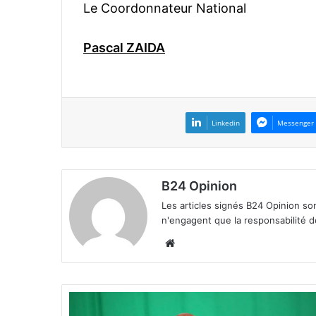
Le Coordonnateur National
Pascal ZAIDA
Linkedin
Messenger
B24 Opinion
Les articles signés B24 Opinion so
n'engagent que la responsabilité d
We
bsi
te
"
A