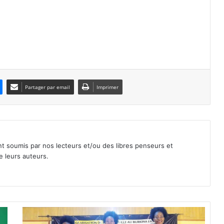
Partager par email
Imprimer
nt soumis par nos lecteurs et/ou des libres penseurs et
e leurs auteurs.
M
i