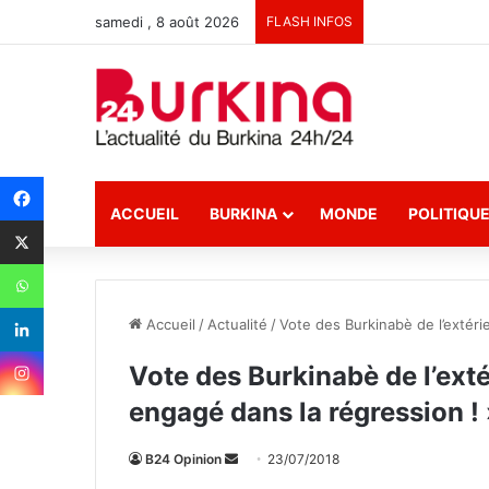
samedi , 8 août 2026
FLASH INFOS
ACCUEIL
BURKINA
MONDE
POLITIQU
Accueil
/
Actualité
/
Vote des Burkinabè de l’extéri
Vote des Burkinabè de l’exté
engagé dans la régression !
B24 Opinion
E
23/07/2018
n