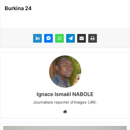
Burkina 24
Ignace Ismaël NABOLE
Journaliste reporter d'images (JRI).
We
bsi
te
S