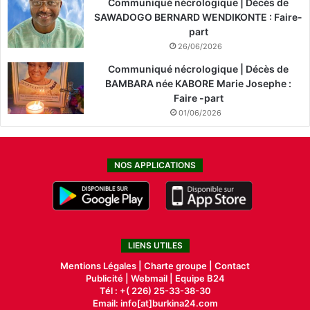
Communiqué nécrologique | Décès de
SAWADOGO BERNARD WENDIKONTE : Faire-
part
26/06/2026
Communiqué nécrologique | Décès de
BAMBARA née KABORE Marie Josephe :
Faire -part
01/06/2026
NOS APPLICATIONS
LIENS UTILES
Mentions Légales |
Charte groupe |
Contact
Publicité
|
Webmail |
Equipe B24
Tél : +( 226) 25-33-38-30
Email: info[at]burkina24.com