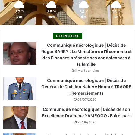
m
37
35
34
35
℃
℃
℃
℃
ven
sam
dim
lun
NÉCROLOGIE
Communiqué nécrologique | Décès de
Roger BARRY : Le Ministère de l’Économie et
des Finances présente ses condoléances à
la famille
il y a 1 semaine
Communiqué nécrologique | Décès du
Général de Division Nabéré Honoré TRAORÉ
: Remerciements
03/07/2026
Communiqué nécrologique | Décès de son
Excellence Dramane YAMEOGO : Faire-part
28/06/2026