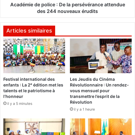
a
e
Académie de police : De la persévérance attendue
n
p
des 244 nouveaux érudits
t
o
l
:
i
Articles similaires
L
c
e
e
s
s
:
a
D
g
e
e
l
s
Festival international des
Les Jeudis du Cinéma
a
enfants : La 2ᵉ édition met les
Révolutionnaire : Un rendez-
-
p
talents et le patriotisme à
vous mensuel pour
f
e
l’honneur
transmettre l’esprit de la
e
r
Révolution
il y a 5 minutes
m
s
il y a 1 heure
m
é
e
v
s
é
d
r