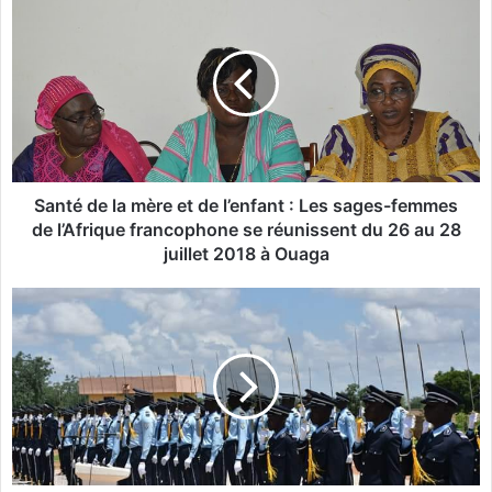
a
n
t
é
d
e
l
a
m
Santé de la mère et de l’enfant : Les sages-femmes
è
de l’Afrique francophone se réunissent du 26 au 28
r
juillet 2018 à Ouaga
e
e
A
t
c
d
a
e
d
l
é
’
m
e
i
n
e
f
d