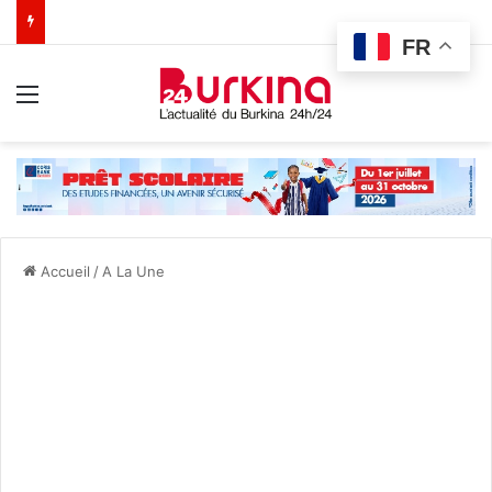
FR
Menu
Accueil
/
A La Une