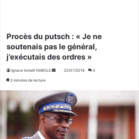
Procès du putsch : « Je ne
soutenais pas le général,
j’exécutais des ordres »
Ignace Ismaël NABOLE
E
23/07/2018
0
n
3 minutes de lecture
v
o
y
e
r
u
n
c