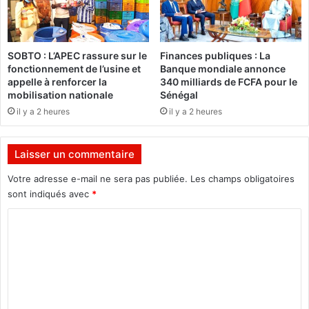
e
a
l
n
’
c
A
e
SOBTO : L’APEC rassure sur le
Finances publiques : La
f
a
fonctionnement de l’usine et
Banque mondiale annonce
r
t
appelle à renforcer la
340 milliards de FCFA pour le
i
t
mobilisation nationale
Sénégal
q
e
il y a 2 heures
il y a 2 heures
u
n
e
d
f
u
Laisser un commentaire
r
e
a
d
Votre adresse e-mail ne sera pas publiée.
Les champs obligatoires
n
e
sont indiqués avec
*
c
s
C
o
2
p
4
o
h
4
m
o
n
n
o
m
e
u
e
s
v