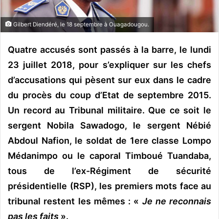
o
u
Gilbert Diendéré, le 18 septembre à Ouagadougou.
r
r
Quatre accusés sont passés à la barre, le lundi
i
23 juillet 2018, pour s’expliquer sur les chefs
e
d’accusations qui pèsent sur eux dans le cadre
l
du procès du coup d’Etat de septembre 2015.
Un record au Tribunal militaire. Que ce soit le
sergent Nobila Sawadogo, le sergent Nébié
Abdoul Nafion, le soldat de 1ere classe Lompo
Médanimpo ou le caporal Timboué Tuandaba,
tous de l’ex-Régiment de sécurité
présidentielle (RSP), les premiers mots face au
tribunal restent les mêmes : «
Je ne reconnais
pas les faits
».