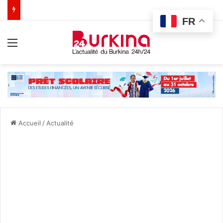
FR
Menu
Accueil
/
Actualité