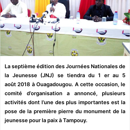
y
e
r
u
n
c
o
u
r
r
La septième édition des Journées Nationales de
i
la Jeunesse (JNJ) se tiendra du 1 er au 5
e
a
oût
2018 à Ouagadougou. A cette occasion, le
l
comité d’organisation a annoncé, plusieurs
activités dont l’une des plus importantes est la
pose de la première pierre du monument de la
jeunesse pour la paix à Tampouy.