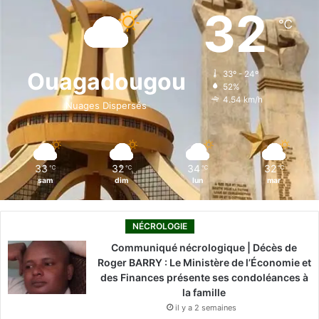
e
k
T
t
T
32
℃
b
e
u
a
o
o
d
b
g
k
Ouagadougou
33º - 24º
52%
o
i
e
r
4.54 km/h
Nuages Dispersés
k
n
a
m
33
32
34
32
℃
℃
℃
℃
sam
dim
lun
mar
NÉCROLOGIE
Communiqué nécrologique | Décès de
Roger BARRY : Le Ministère de l’Économie et
des Finances présente ses condoléances à
la famille
il y a 2 semaines