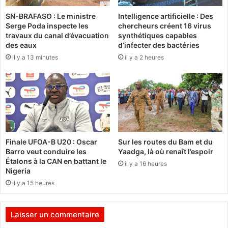
l
i
SN-BRAFASO : Le ministre
Intelligence artificielle : Des
u
t
Serge Poda inspecte les
chercheurs créent 16 virus
s
u
travaux du canal d’évacuation
synthétiques capables
d
t
des eaux
d’infecter des bactéries
e
i
il y a 13 minutes
il y a 2 heures
m
o
o
n
y
t
e
i
n
r
s
e
p
u
o
n
Finale UFOA-B U20 : Oscar
Sur les routes du Bam et du
u
b
Barro veut conduire les
Yaadga, là où renaît l’espoir
r
i
Étalons à la CAN en battant le
il y a 16 heures
s
l
Nigeria
a
a
il y a 15 heures
t
n
i
s
s
a
Laisser un commentaire
f
t