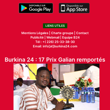
LIENS UTILES
Mentions Légales |
Charte groupe |
Contact
Publicité
|
Webmail |
Equipe B24
Tél : +( 226) 25-33-38-30
Email: info[at]burkina24.com
Burkina 24 : 17 Prix Galian remportés