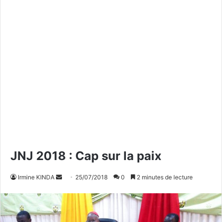
JNJ 2018 : Cap sur la paix
Irmine KINDA
E
25/07/2018
0
2 minutes de lecture
n
v
o