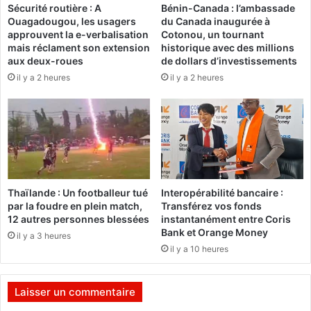
Sécurité routière : A
Bénin-Canada : l’ambassade
e
'
Ouagadougou, les usagers
du Canada inaugurée à
c
é
approuvent la e-verbalisation
Cotonou, un tournant
o
c
mais réclament son extension
historique avec des millions
n
o
aux deux-roues
de dollars d’investissements
n
l
il y a 2 heures
il y a 2 heures
i
e
v
d
e
e
n
K
t
i
r
:
i
L
b
Thaïlande : Un footballeur tué
Interopérabilité bancaire :
e
i
par la foudre en plein match,
Transférez vos fonds
p
n
12 autres personnes blessées
instantanément entre Coris
é
a
Bank et Orange Money
il y a 3 heures
c
L
il y a 10 heures
h
é
é
n
m
a
Laisser un commentaire
o
a