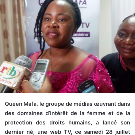
o
y
e
r
u
n
c
o
u
r
r
i
e
l
Queen Mafa, le groupe de médias œuvrant dans
des domaines d’intérêt de la femme et de la
protection des droits humains, a lancé son
dernier né, une web TV, ce samedi 28 juillet