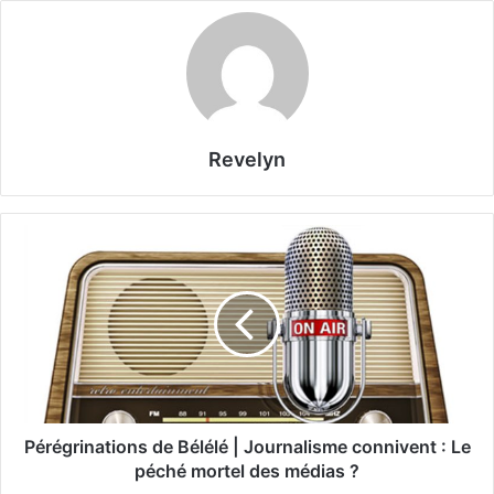
Revelyn
P
é
r
é
g
r
i
n
a
t
Pérégrinations de Bélélé | Journalisme connivent : Le
i
péché mortel des médias ?
o