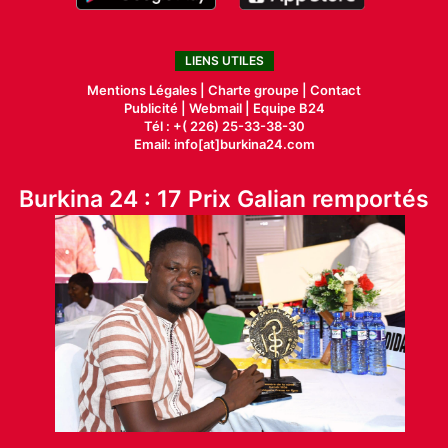
LIENS UTILES
Mentions Légales |
Charte groupe |
Contact
Publicité
|
Webmail |
Equipe B24
Tél : +( 226) 25-33-38-30
Email: info[at]burkina24.com
Burkina 24 : 17 Prix Galian remportés