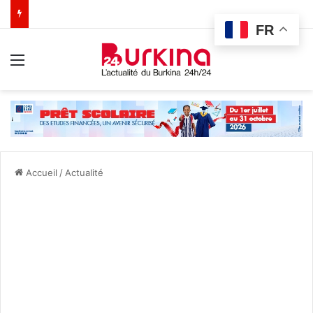
FR
Menu
Accueil
/
Actualité