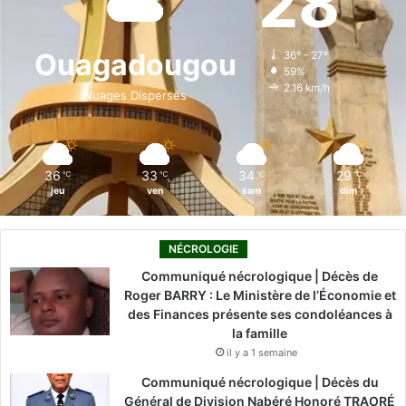
28
b
e
u
a
o
o
d
b
g
k
Ouagadougou
36º - 27º
59%
o
i
e
r
2.16 km/h
Nuages Dispersés
k
n
a
m
36
33
34
29
℃
℃
℃
℃
jeu
ven
sam
dim
NÉCROLOGIE
Communiqué nécrologique | Décès de
Roger BARRY : Le Ministère de l’Économie et
des Finances présente ses condoléances à
la famille
il y a 1 semaine
Communiqué nécrologique | Décès du
Général de Division Nabéré Honoré TRAORÉ