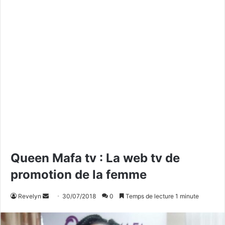
Queen Mafa tv : La web tv de
promotion de la femme
Revelyn
E
30/07/2018
0
Temps de lecture 1 minute
n
v