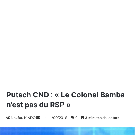
Putsch CND : « Le Colonel Bamba
n’est pas du RSP »
Noufou KINDO
E
11/09/2018
0
3 minutes de lecture
n
v