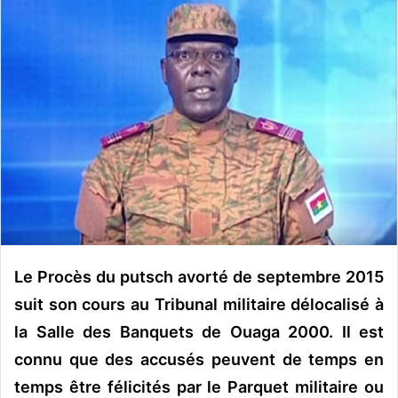
o
y
e
r
u
n
c
o
u
r
r
i
e
Le Procès du putsch avorté de septembre 2015
l
suit son cours au Tribunal militaire délocalisé à
la Salle des Banquets de Ouaga 2000. Il est
connu que des accusés peuvent de temps en
temps être félicités par le Parquet militaire ou