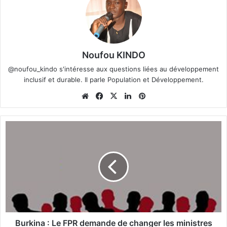
Noufou KINDO
@noufou_kindo s'intéresse aux questions liées au développement
inclusif et durable. Il parle Population et Développement.
We
Fa
X
Lin
Pin
bsi
ce
ke
ter
te
bo
din
est
B
ok
u
r
k
i
n
a
:
L
e
Burkina : Le FPR demande de changer les ministres