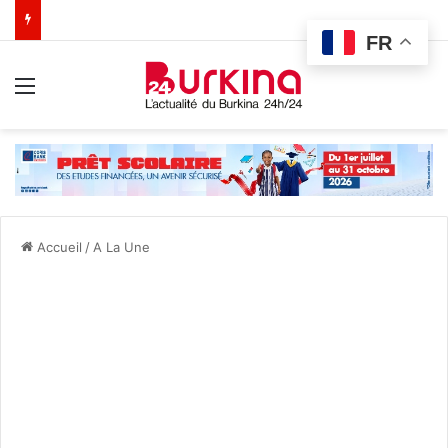
FR
Menu
Accueil
/
A La Une