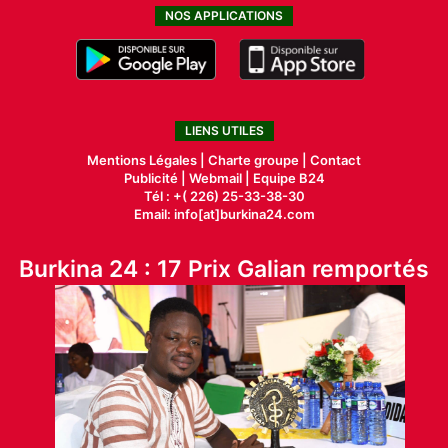
NOS APPLICATIONS
LIENS UTILES
Mentions Légales |
Charte groupe |
Contact
Publicité
|
Webmail |
Equipe B24
Tél : +( 226) 25-33-38-30
Email: info[at]burkina24.com
Burkina 24 : 17 Prix Galian remportés