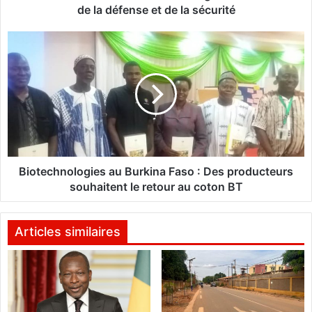
F
de la défense et de la sécurité
P
R
B
d
i
e
o
m
t
a
e
n
c
d
h
e
n
d
o
e
l
Biotechnologies au Burkina Faso : Des producteurs
c
o
souhaitent le retour au coton BT
h
g
a
i
n
e
Articles similaires
g
s
e
a
r
u
l
B
e
u