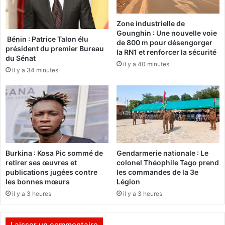
s
r
m
k
Zone industrielle de
i
i
Gounghin : Une nouvelle voie
n
n
Bénin : Patrice Talon élu
de 800 m pour désengorger
i
a
président du premier Bureau
la RN1 et renforcer la sécurité
s
F
du Sénat
il y a 40 minutes
t
a
il y a 34 minutes
r
s
e
o
s
d
:
e
D
l
e
a
s
d
p
Burkina : Kosa Pic sommé de
Gendarmerie nationale : Le
é
r
retirer ses œuvres et
colonel Théophile Tago prend
f
o
publications jugées contre
les commandes de la 3e
e
les bonnes mœurs
Légion
d
n
u
il y a 3 heures
il y a 3 heures
s
c
e
t
e
Laisser un commentaire
e