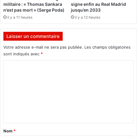
a
militaire : « Thomas Sankara
signe enfin au Real Madrid
e
c
n’est pas mort » (Serge Poda)
jusqu’en 2033
s
c
il y a 11 heures
il y a 12 heures
n
i
o
d
n
e
Laisser un commentaire
d
n
é
t
Votre adresse e-mail ne sera pas publiée.
Les champs obligatoires
s
p
sont indiqués avec
*
i
o
r
u
C
é
r
o
e
d
m
s
e
s
m
c
e
y
c
n
l
t
i
s
a
Nom
*
t