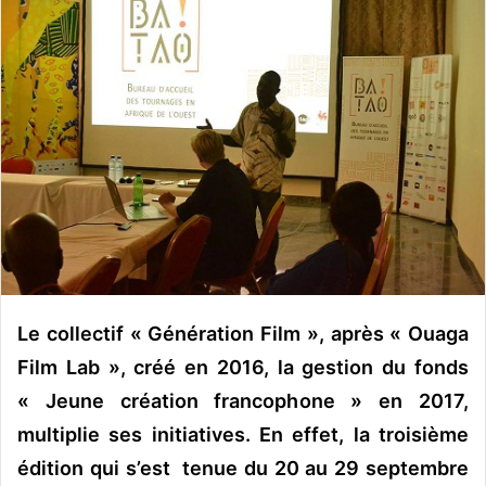
o
y
e
r
u
n
c
o
u
r
r
i
e
Le collectif « Génération Film », après « Ouaga
l
Film Lab », créé en 2016, la gestion du fonds
« Jeune création francophone » en 2017,
multiplie ses initiatives. En effet, la troisième
édition qui s’est tenue du 20 au 29 septembre