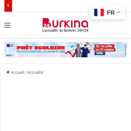
FR
Menu
Accueil
/
Actualité