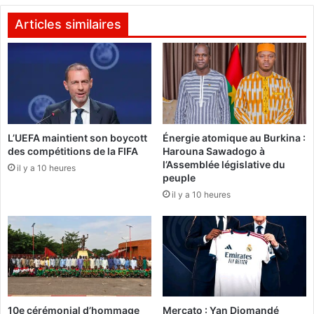
3
s
b
d
Articles similaires
u
e
t
p
s
e
c
u
o
r
n
q
t
u
L’UEFA maintient son boycott
Énergie atomique au Burkina :
r
e
des compétitions de la FIFA
Harouna Sawadogo à
e
d
l’Assemblée législative du
l
il y a 10 heures
e
peuple
e
m
il y a 10 heures
s
a
g
l
r
d
o
a
s
n
s
s
e
u
s
n
10e cérémonial d’hommage
Mercato : Yan Diomandé
s