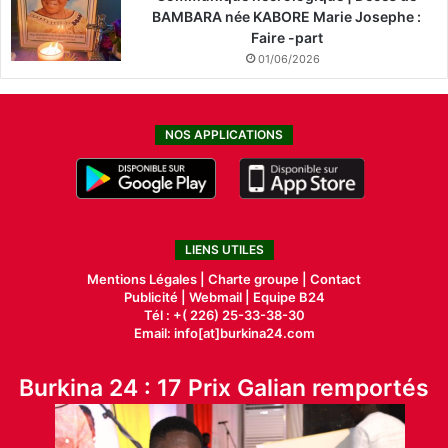
BAMBARA née KABORE Marie Josephe :
Faire -part
01/06/2026
NOS APPLICATIONS
LIENS UTILES
Mentions Légales |
Charte groupe |
Contact
Publicité
|
Webmail |
Equipe B24
Tél : +( 226) 25-33-38-30
Email: info[at]burkina24.com
Burkina 24 : 17 Prix Galian remportés