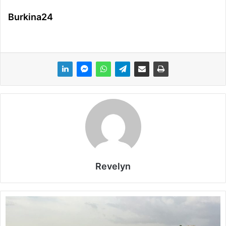
Burkina24
Revelyn
C
o
n