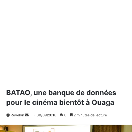
BATAO, une banque de données
pour le cinéma bientôt à Ouaga
Revelyn
E
30/09/2018
0
2 minutes de lecture
n
v