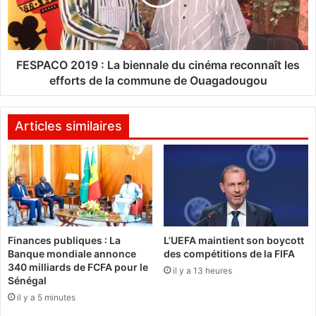
o
C
g
O
o
2
0
:
1
FESPACO 2019 : La biennale du cinéma reconnaît les
«
9
efforts de la commune de Ouagadougou
:
J
L
’
a
Articles similaires
a
b
i
i
e
e
u
n
p
n
a
a
r
l
Finances publiques : La
L’UEFA maintient son boycott
f
e
Banque mondiale annonce
des compétitions de la FIFA
o
d
340 milliards de FCFA pour le
i
il y a 13 heures
u
Sénégal
s
c
il y a 5 minutes
l
i
’
n