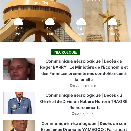
5.62 km/h
Nuages Dispersés
k
n
a
m
37
35
34
35
℃
℃
℃
℃
ven
sam
dim
lun
NÉCROLOGIE
Communiqué nécrologique | Décès de
Roger BARRY : Le Ministère de l’Économie et
des Finances présente ses condoléances à
la famille
il y a 1 semaine
Communiqué nécrologique | Décès du
Général de Division Nabéré Honoré TRAORÉ
: Remerciements
03/07/2026
Communiqué nécrologique | Décès de son
Excellence Dramane YAMEOGO : Faire-part