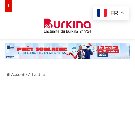
FR
Menu
Accueil
/
A La Une