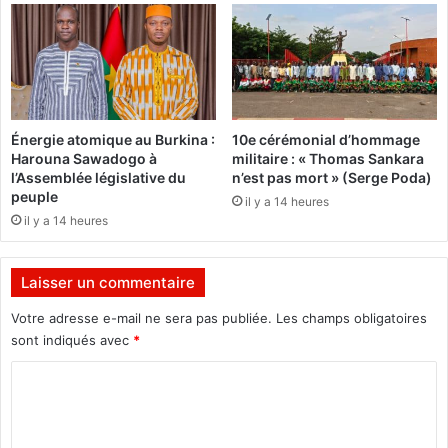
i
é
m
m
p
a
r
r
e
e
s
c
Énergie atomique au Burkina :
10e cérémonial d’hommage
s
o
Harouna Sawadogo à
militaire : « Thomas Sankara
i
n
l’Assemblée législative du
n’est pas mort » (Serge Poda)
o
n
peuple
il y a 14 heures
n
a
il y a 14 heures
q
î
u
t
’
l
Laisser un commentaire
i
e
l
s
Votre adresse e-mail ne sera pas publiée.
Les champs obligatoires
n
e
sont indiqués avec
*
e
f
s
C
f
’
o
o
a
r
m
g
t