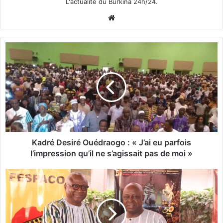
L'actualité du Burkina 24h/24.
We
bsi
te
K
a
d
r
é
D
e
s
i
r
Kadré Desiré Ouédraogo : « J’ai eu parfois
é
l’impression qu’il ne s’agissait pas de moi »
O
u
F
é
E
d
S
r
P
a
A