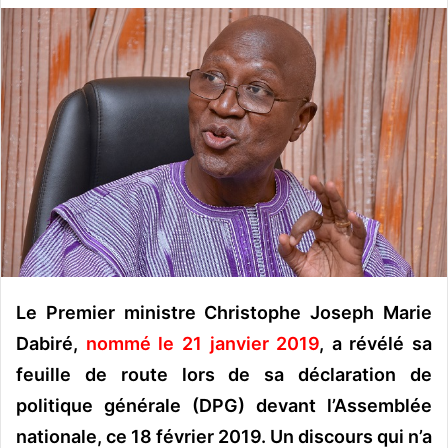
v
o
y
e
r
u
n
c
o
u
r
r
Le Premier ministre Christophe Joseph Marie
i
e
Dabiré,
nommé le 21 janvier 2019
, a révélé sa
l
feuille de route lors de sa déclaration de
politique générale (DPG) devant l’Assemblée
nationale, ce 18 février 2019. Un discours qui n’a