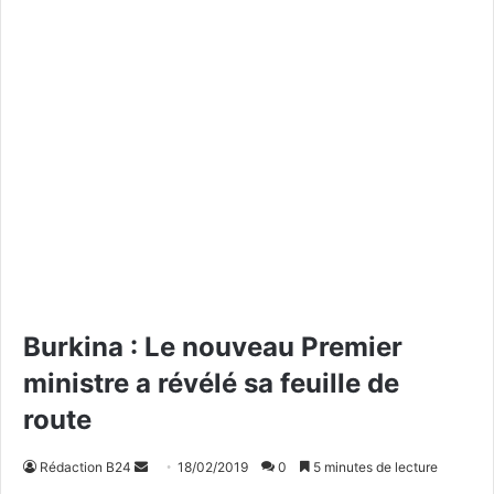
Burkina : Le nouveau Premier
ministre a révélé sa feuille de
route
Rédaction B24
E
18/02/2019
0
5 minutes de lecture
n