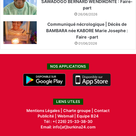
SAWADOGO BERNARD WENDIKONTE : Faire-
part
26/06/2026
Communiqué nécrologique | Décès de
BAMBARA née KABORE Marie Josephe :
Faire -part
01/06/2026
NOS APPLICATIONS
LIENS UTILES
Mentions Légales |
Charte groupe |
Contact
Publicité
|
Webmail |
Equipe B24
Tél : +( 226) 25-33-38-30
Email: info[at]burkina24.com