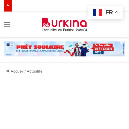
FR
Menu
Accueil
/
Actualité