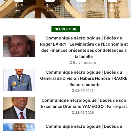
37
35
34
35
℃
℃
℃
℃
ven
sam
dim
lun
NÉCROLOGIE
Communiqué nécrologique | Décès de
Roger BARRY : Le Ministère de l’Économie et
des Finances présente ses condoléances à
la famille
il y a 1 semaine
Communiqué nécrologique | Décès du
Général de Division Nabéré Honoré TRAORÉ
: Remerciements
03/07/2026
Communiqué nécrologique | Décès de son
Excellence Dramane YAMEOGO : Faire-part
28/06/2026
Communiqué nécrologique | Décès de