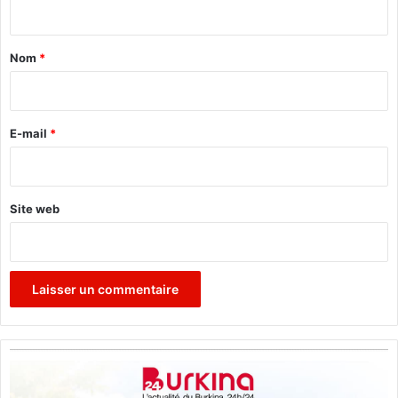
a
t
g
a
e
Nom
*
r
i
r
»
?
e
E-mail
*
*
Site web