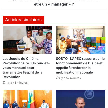
e
u
être un « manager » ?
x
c
i
a
o
p
Articles similaires
n
i
à
t
T
a
e
l
n
h
k
u
o
m
Les Jeudis du Cinéma
SOBTO : L’APEC rassure sur le
d
a
Révolutionnaire : Un rendez-
fonctionnement de l’usine et
o
i
vous mensuel pour
appelle à renforcer la
g
n
transmettre l’esprit de la
mobilisation nationale
o
-
Révolution
il y a 57 minutes
E
il y a 41 minutes
t
e
s
-
v