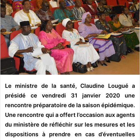
o
y
e
r
u
n
c
o
u
r
r
Le ministre de la santé, Claudine Lougué a
i
e
présidé ce vendredi 31 janvier 2020 une
l
rencontre préparatoire de la saison épidémique.
Une rencontre qui a offert l’occasion aux agents
du ministère de réfléchir sur les mesures et les
dispositions à prendre en cas d’éventuelles