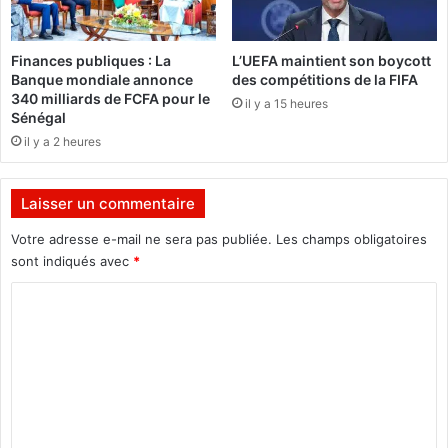
o
u
s
Finances publiques : La
L’UEFA maintient son boycott
f
Banque mondiale annonce
des compétitions de la FIFA
a
340 milliards de FCFA pour le
il y a 15 heures
i
Sénégal
t
il y a 2 heures
p
o
u
Laisser un commentaire
r
ê
Votre adresse e-mail ne sera pas publiée.
Les champs obligatoires
t
sont indiqués avec
*
r
C
e
u
o
n
m
«
m
m
e
a
n
n