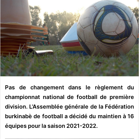
o
y
e
r
u
n
c
o
u
r
r
i
Pas de changement dans le règlement du
e
championnat national de football de première
l
division. L’Assemblée générale de la Fédération
burkinabè de football a décidé du maintien à 16
équipes pour la saison 2021-2022.