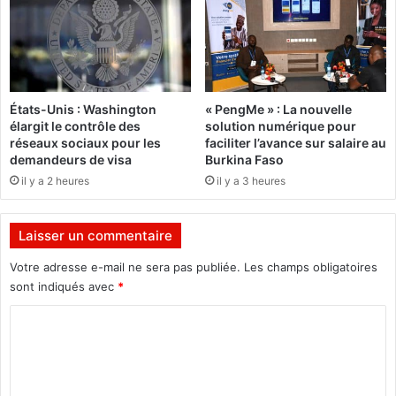
Z
a
n
g
o
q
États-Unis : Washington
« PengMe » : La nouvelle
u
élargit le contrôle des
solution numérique pour
a
réseaux sociaux pour les
faciliter l’avance sur salaire au
l
demandeurs de visa
Burkina Faso
i
il y a 2 heures
il y a 3 heures
f
i
é
Laisser un commentaire
p
o
Votre adresse e-mail ne sera pas publiée.
Les champs obligatoires
u
sont indiqués avec
*
r
C
l
e
o
"
m
F
i