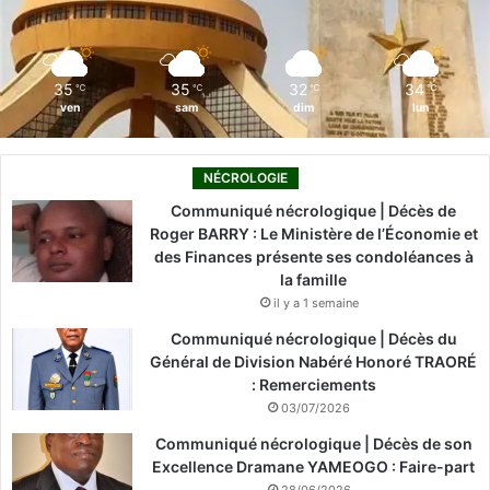
k
n
a
m
35
35
32
34
℃
℃
℃
℃
ven
sam
dim
lun
NÉCROLOGIE
Communiqué nécrologique | Décès de
Roger BARRY : Le Ministère de l’Économie et
des Finances présente ses condoléances à
la famille
il y a 1 semaine
Communiqué nécrologique | Décès du
Général de Division Nabéré Honoré TRAORÉ
: Remerciements
03/07/2026
Communiqué nécrologique | Décès de son
Excellence Dramane YAMEOGO : Faire-part
28/06/2026