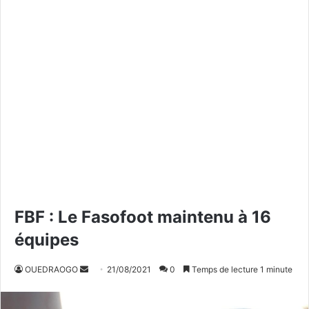
FBF : Le Fasofoot maintenu à 16
équipes
OUEDRAOGO
E
21/08/2021
0
Temps de lecture 1 minute
n
v