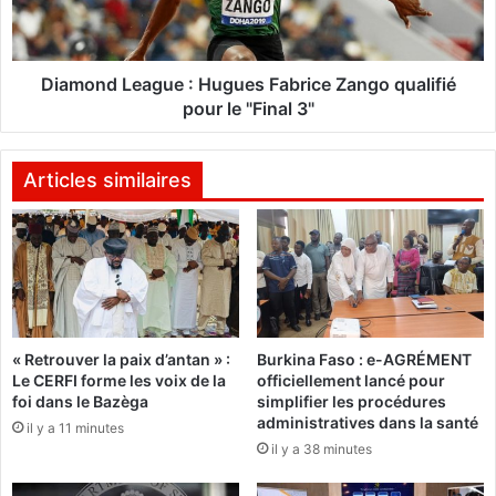
R
d
I
L
C
e
A
a
Diamond League : Hugues Fabrice Zango qualifié
T
g
pour le "Final 3"
U
u
R
e
E
:
Articles similaires
S
H
D
u
U
g
F
u
I
e
L
s
E
F
« Retrouver la paix d’antan » :
Burkina Faso : e-AGRÉMENT
P
a
Le CERFI forme les voix de la
officiellement lancé pour
2
b
foi dans le Bazèga
simplifier les procédures
0
r
administratives dans la santé
il y a 11 minutes
2
i
il y a 38 minutes
1
c
e