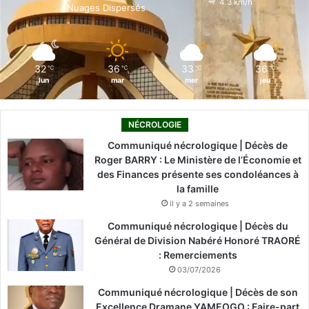
4.3 km/h
Nuages Dispersés
k
n
a
m
32
36
33
36
℃
℃
℃
℃
lun
mar
mer
jeu
NÉCROLOGIE
Communiqué nécrologique | Décès de
Roger BARRY : Le Ministère de l’Économie et
des Finances présente ses condoléances à
la famille
il y a 2 semaines
Communiqué nécrologique | Décès du
Général de Division Nabéré Honoré TRAORÉ
: Remerciements
03/07/2026
Communiqué nécrologique | Décès de son
Excellence Dramane YAMEOGO : Faire-part