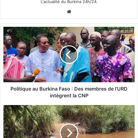
L'actualité du Burkina 24h/24.
We
bsi
te
P
o
l
i
t
i
q
u
e
a
Politique au Burkina Faso : Des membres de l’URD
u
intègrent la CNP
B
u
B
r
u
k
r
i
k
n
i