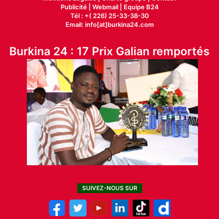
Publicité
|
Webmail |
Equipe B24
Tél : +( 226) 25-33-38-30
Email: info[at]burkina24.com
Burkina 24 : 17 Prix Galian remportés
SUIVEZ-NOUS SUR