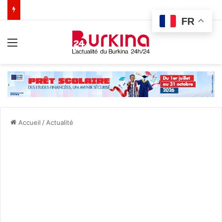
FR
Menu
Accueil
/
Actualité