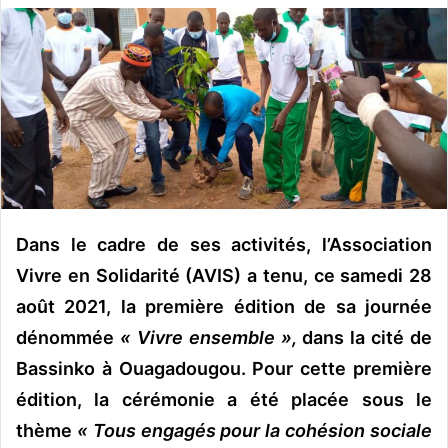
v
o
y
e
r
u
n
c
o
u
Dans le cadre de ses activités, l’Association
r
Vivre en Solidarité (AVIS) a tenu, ce samedi 28
r
août 2021, la première édition de sa journée
i
dénommée
« Vivre ensemble »,
dans la cité de
e
l
Bassinko à Ouagadougou. Pour cette première
édition, la cérémonie a été placée sous le
thème
« Tous engagés pour la cohésion sociale