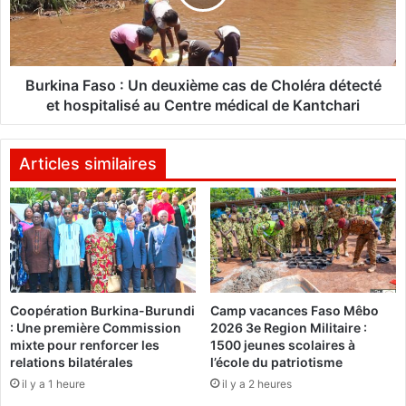
a
n
F
a
a
F
s
a
o
s
Burkina Faso : Un deuxième cas de Choléra détecté
:
o
et hospitalisé au Centre médical de Kantchari
D
:
e
U
s
n
Articles similaires
m
d
e
e
m
u
b
x
r
i
e
è
s
m
Coopération Burkina-Burundi
Camp vacances Faso Mêbo
d
e
: Une première Commission
2026 3e Region Militaire :
e
c
mixte pour renforcer les
1500 jeunes scolaires à
l
a
relations bilatérales
l’école du patriotisme
’
s
il y a 1 heure
il y a 2 heures
U
d
R