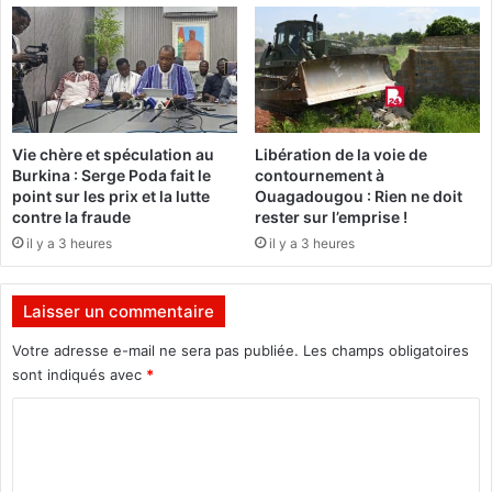
e
D
C
i
h
n
o
t
l
è
é
g
r
Vie chère et spéculation au
Libération de la voie de
r
a
Burkina : Serge Poda fait le
contournement à
e
d
point sur les prix et la lutte
Ouagadougou : Rien ne doit
n
é
contre la fraude
rester sur l’emprise !
t
t
il y a 3 heures
il y a 3 heures
l
e
a
c
C
t
Laisser un commentaire
N
é
P
e
Votre adresse e-mail ne sera pas publiée.
Les champs obligatoires
t
sont indiqués avec
*
h
C
o
s
o
p
m
i