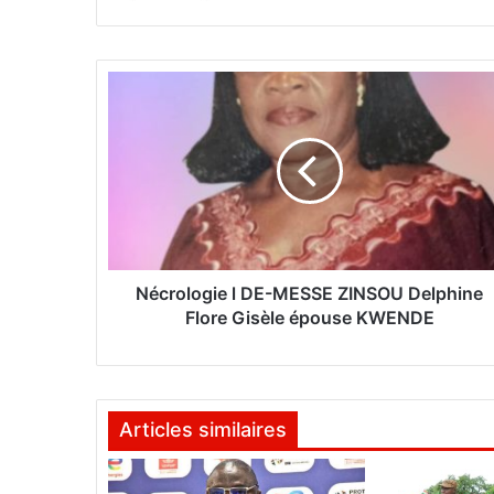
N
é
c
r
o
l
o
g
i
e
Nécrologie l DE-MESSE ZINSOU Delphine
l
Flore Gisèle épouse KWENDE
D
E
-
M
Articles similaires
E
S
S