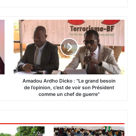
A
m
a
d
o
u
A
r
d
h
Amadou Ardho Dicko : "Le grand besoin
o
de l’opinion, c’est de voir son Président
D
comme un chef de guerre"
i
c
k
o
:
"