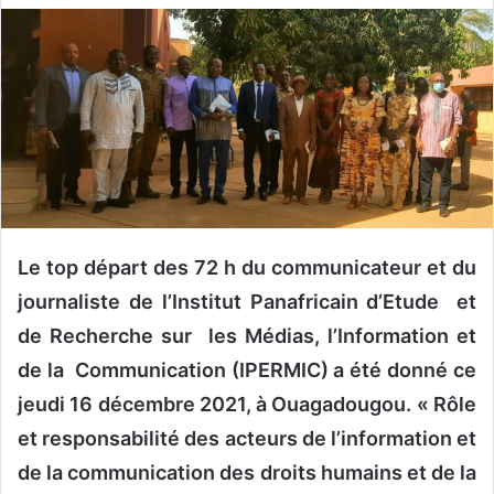
v
o
y
e
r
u
n
c
o
u
Le top départ des 72 h du communicateur et du
r
journaliste de l’Institut Panafricain d’Etude et
r
de Recherche sur les Médias, l’Information et
i
de la Communication (IPERMIC) a été donné ce
e
l
jeudi 16 décembre 2021, à Ouagadougou. « Rôle
et responsabilité des acteurs de l’information et
de la communication des droits humains et de la