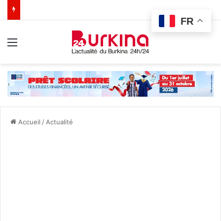
FR
Menu
Accueil
/
Actualité