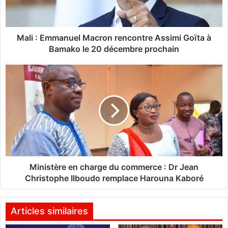
m
m
a
n
Mali : Emmanuel Macron rencontre Assimi Goïta à
u
Bamako le 20 décembre prochain
e
l
M
M
i
a
n
c
i
r
s
o
t
n
è
r
r
e
e
n
e
Ministère en charge du commerce : Dr Jean
c
n
Christophe Ilboudo remplace Harouna Kaboré
o
c
n
h
t
a
Articles similaires
r
r