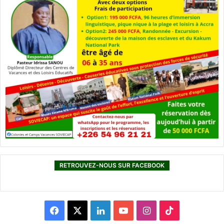
RETROUVEZ-NOUS SUR FACEBOOK
F
X
L
Y
I
T