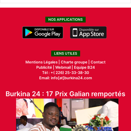
NOS APPLICATIONS
LIENS UTILES
Mentions Légales |
Charte groupe |
Contact
Publicité
|
Webmail |
Equipe B24
Tél : +( 226) 25-33-38-30
Email: info[at]burkina24.com
Burkina 24 : 17 Prix Galian remportés