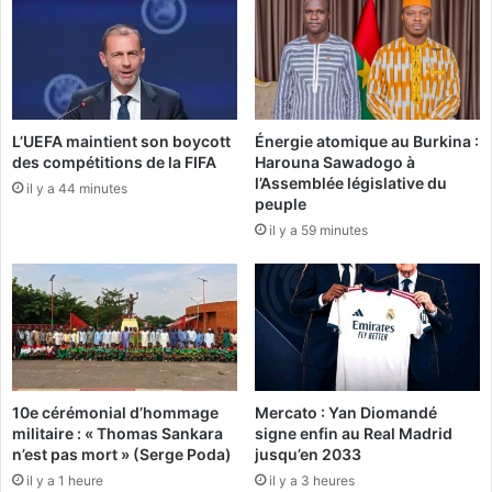
e
g
A
e
s
d
s
u
i
c
m
o
L’UEFA maintient son boycott
Énergie atomique au Burkina :
i
m
des compétitions de la FIFA
Harouna Sawadogo à
G
m
l’Assemblée législative du
o
il y a 44 minutes
e
peuple
ï
r
il y a 59 minutes
t
c
a
e
à
:
B
D
a
r
m
J
a
e
k
a
10e cérémonial d’hommage
Mercato : Yan Diomandé
o
n
militaire : « Thomas Sankara
signe enfin au Real Madrid
l
C
n’est pas mort » (Serge Poda)
jusqu’en 2033
e
h
il y a 1 heure
il y a 3 heures
2
r