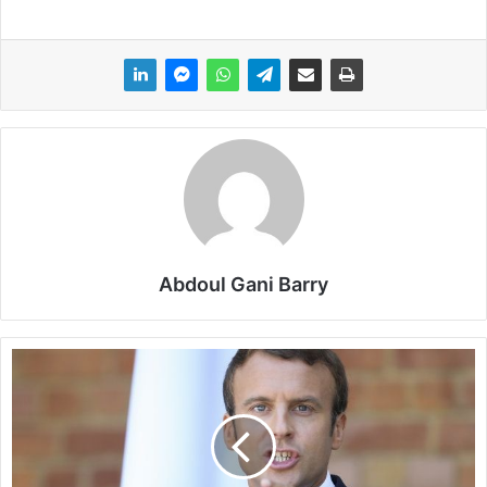
Abdoul Gani Barry
M
a
l
i
:
E