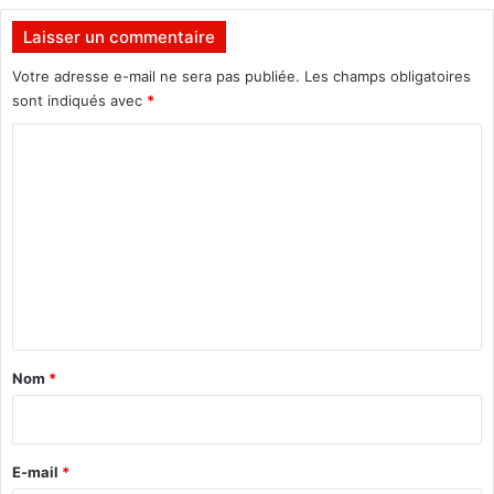
'
z
o
K
Laisser un commentaire
m
o
b
s
Votre adresse e-mail ne sera pas publiée.
Les champs obligatoires
r
y
sont indiqués avec
*
e
a
!
C
m
e
o
t
m
r
e
m
v
e
e
n
n
e
t
z
a
-
Nom
*
y
i
d
r
a
n
e
E-mail
*
s