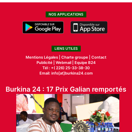
NOS APPLICATIONS
LIENS UTILES
Mentions Légales |
Charte groupe |
Contact
Publicité
|
Webmail |
Equipe B24
Tél : +( 226) 25-33-38-30
Email: info[at]burkina24.com
Burkina 24 : 17 Prix Galian remportés