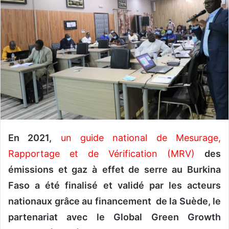
o
y
e
r
u
n
c
o
u
r
r
En 2021,
un guide national de Mesurage,
i
Rapportage et de Vérification (MRV)
des
e
émissions et gaz à
effet de serre au Burkina
l
Faso a été finalisé et validé par les acteurs
nationaux grâce au financement de la Suède, le
partenariat avec le Global Green Growth