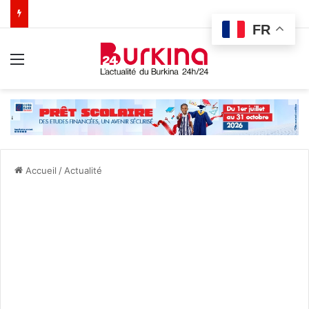
FR
Menu
Accueil
/
Actualité