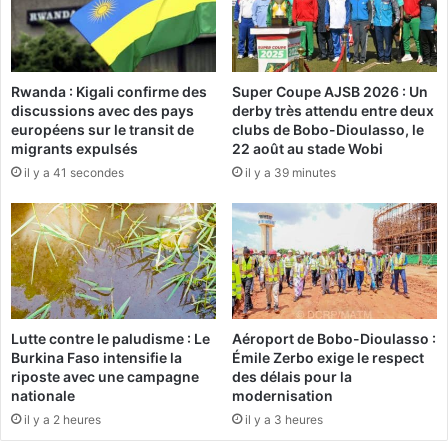
o
"
,
P
u
r
n
é
Rwanda : Kigali confirme des
Super Coupe AJSB 2026 : Un
g
s
discussions avec des pays
derby très attendu entre deux
r
i
européens sur le transit de
clubs de Bobo-Dioulasso, le
a
d
migrants expulsés
22 août au stade Wobi
n
e
il y a 41 secondes
il y a 39 minutes
d
n
b
t
o
D
s
a
s
m
e
i
u
b
r
a
Lutte contre le paludisme : Le
Aéroport de Bobo-Dioulasso :
d
,
Burkina Faso intensifie la
Émile Zerbo exige le respect
a
f
riposte avec une campagne
des délais pour la
n
u
nationale
modernisation
s
y
il y a 2 heures
il y a 3 heures
l
e