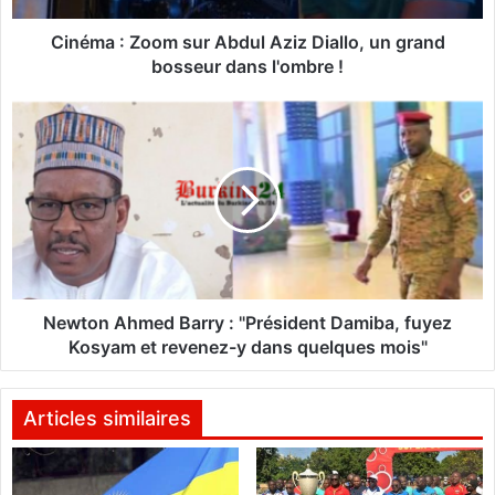
Z
o
Cinéma : Zoom sur Abdul Aziz Diallo, un grand
o
bosseur dans l'ombre !
m
s
N
u
e
r
w
A
t
b
o
d
n
u
A
l
h
A
m
z
e
Newton Ahmed Barry : "Président Damiba, fuyez
i
d
Kosyam et revenez-y dans quelques mois"
z
B
D
a
i
r
Articles similaires
a
r
l
y
l
: