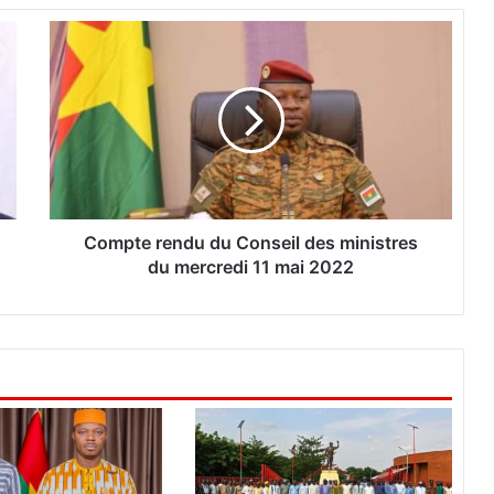
C
o
m
p
t
e
r
e
n
d
Compte rendu du Conseil des ministres
u
du mercredi 11 mai 2022
d
u
C
o
n
s
e
i
l