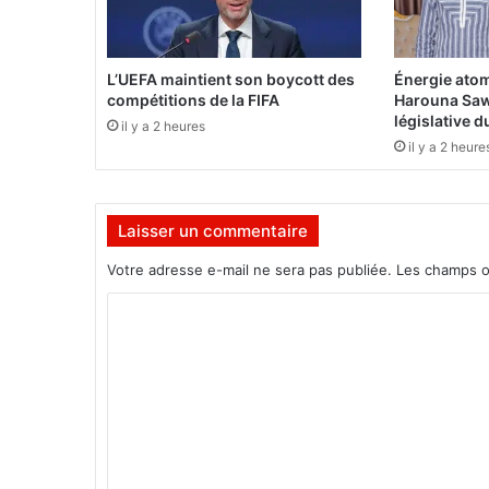
i
è
r
e
L’UEFA maintient son boycott des
Énergie atom
f
compétitions de la FIFA
Harouna Saw
o
législative 
il y a 2 heures
i
il y a 2 heure
s
d
e
Laisser un commentaire
m
a
Votre adresse e-mail ne sera pas publiée.
Les champs o
v
i
C
e
o
,
j
m
’
m
a
i
e
p
n
e