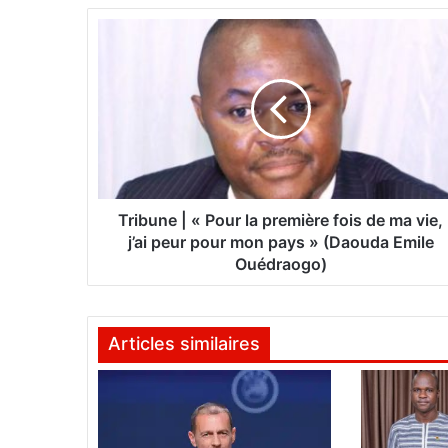
T
r
i
b
u
n
e
|
«
Tribune | « Pour la première fois de ma vie,
P
j’ai peur pour mon pays » (Daouda Emile
o
Ouédraogo)
u
r
l
Articles similaires
a
p
r
e
m