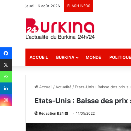
jeudi , 6 août 2026
FLASH INFOS
ACCUEIL
BURKINA
MONDE
POLITIQU
Accueil
/
Actualité
/
Etats-Unis : Baisse des prix su
Etats-Unis : Baisse des prix 
Rédaction B24
E
11/05/2022
n
v