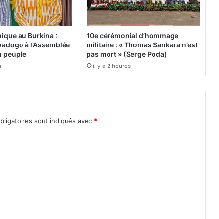
d
e
s
m
ique au Burkina :
10e cérémonial d’hommage
i
adogo à l’Assemblée
militaire : « Thomas Sankara n’est
n
du peuple
pas mort » (Serge Poda)
i
s
il y a 2 heures
s
t
r
e
s
bligatoires sont indiqués avec
*
d
u
m
e
r
c
r
e
d
i