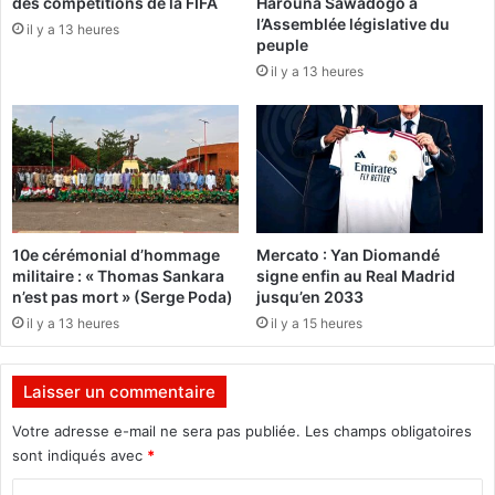
des compétitions de la FIFA
Harouna Sawadogo à
e
o
l’Assemblée législative du
a
il y a 13 heures
-
peuple
u
D
il y a 13 heures
l
i
o
o
g
u
i
l
c
a
i
s
e
s
l
o
10e cérémonial d’hommage
Mercato : Yan Diomandé
r
militaire : « Thomas Sankara
signe enfin au Real Madrid
é
n’est pas mort » (Serge Poda)
jusqu’en 2033
v
il y a 13 heures
il y a 15 heures
o
l
u
Laisser un commentaire
t
i
Votre adresse e-mail ne sera pas publiée.
Les champs obligatoires
o
sont indiqués avec
*
n
n
C