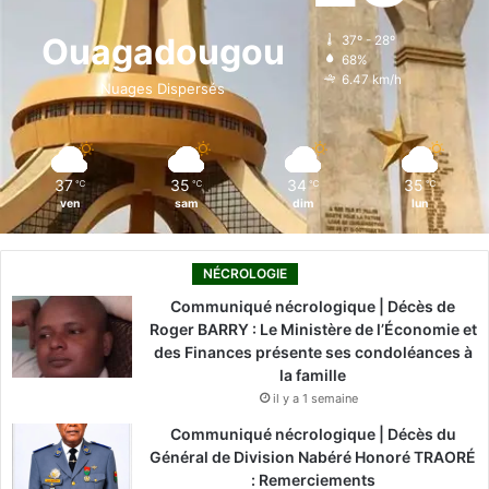
o
d
b
g
k
Ouagadougou
37º - 28º
68%
o
i
e
r
6.47 km/h
Nuages Dispersés
k
n
a
m
37
35
34
35
℃
℃
℃
℃
ven
sam
dim
lun
NÉCROLOGIE
Communiqué nécrologique | Décès de
Roger BARRY : Le Ministère de l’Économie et
des Finances présente ses condoléances à
la famille
il y a 1 semaine
Communiqué nécrologique | Décès du
Général de Division Nabéré Honoré TRAORÉ
: Remerciements