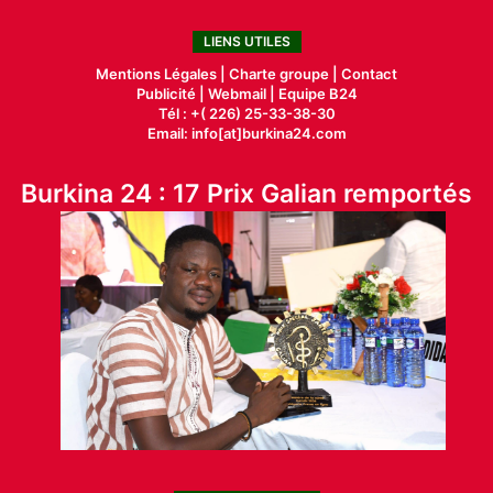
LIENS UTILES
Mentions Légales |
Charte groupe |
Contact
Publicité
|
Webmail |
Equipe B24
Tél : +( 226) 25-33-38-30
Email: info[at]burkina24.com
Burkina 24 : 17 Prix Galian remportés