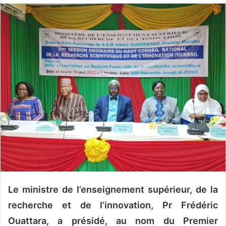
o
y
e
r
u
n
c
o
u
r
r
i
e
l
Le ministre de l’enseignement supérieur, de la
recherche et de l’innovation, Pr Frédéric
Ouattara, a présidé, au nom du Premier