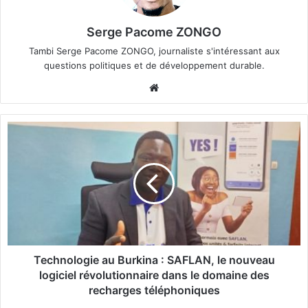
Serge Pacome ZONGO
Tambi Serge Pacome ZONGO, journaliste s'intéressant aux
questions politiques et de développement durable.
We
bsi
te
T
e
c
h
n
o
l
o
g
i
Technologie au Burkina : SAFLAN, le nouveau
e
logiciel révolutionnaire dans le domaine des
a
recharges téléphoniques
u