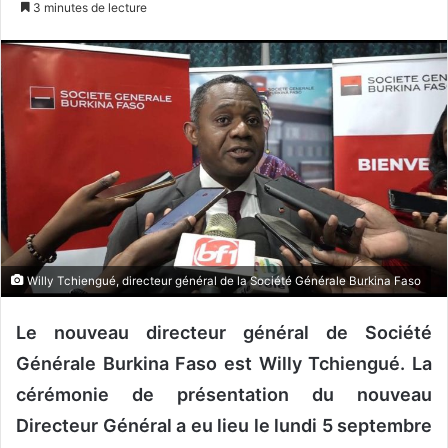
3 minutes de lecture
v
o
y
e
r
u
n
c
o
u
r
Willy Tchiengué, directeur général de la Société Générale Burkina Faso
r
i
Le nouveau directeur général de Société
e
l
Générale Burkina Faso est Willy Tchiengué. La
cérémonie de présentation du nouveau
Directeur Général a eu lieu le lundi 5 septembre