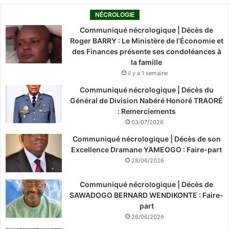
G
e
NÉCROLOGIE
s
Communiqué nécrologique | Décès de
t
Roger BARRY : Le Ministère de l’Économie et
i
des Finances présente ses condoléances à
o
la famille
n
il y a 1 semaine
.
Communiqué nécrologique | Décès du
Général de Division Nabéré Honoré TRAORÉ
: Remerciements
03/07/2026
Communiqué nécrologique | Décès de son
Excellence Dramane YAMEOGO : Faire-part
28/06/2026
Communiqué nécrologique | Décès de
SAWADOGO BERNARD WENDIKONTE : Faire-
part
26/06/2026