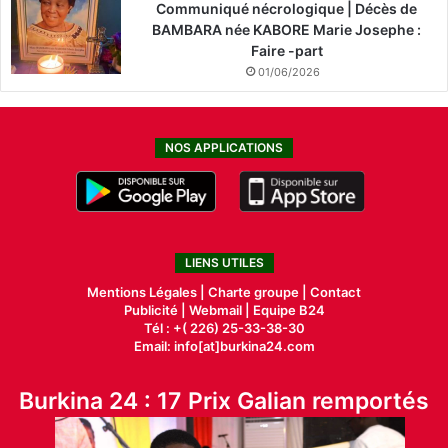
Communiqué nécrologique | Décès de
BAMBARA née KABORE Marie Josephe :
Faire -part
01/06/2026
NOS APPLICATIONS
LIENS UTILES
Mentions Légales |
Charte groupe |
Contact
Publicité
|
Webmail |
Equipe B24
Tél : +( 226) 25-33-38-30
Email: info[at]burkina24.com
Burkina 24 : 17 Prix Galian remportés