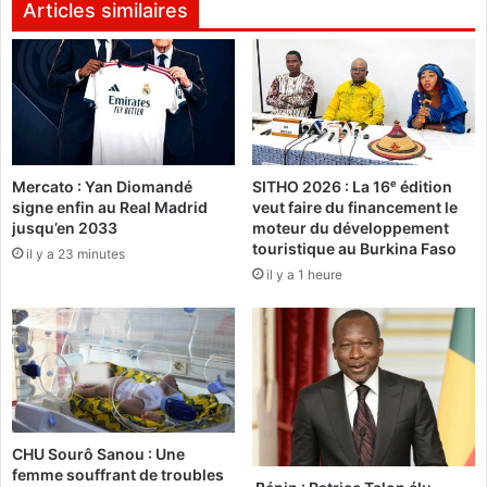
t
r
Articles similaires
i
e
c
P
u
o
l
l
i
y
e
t
r
e
d
Mercato : Yan Diomandé
SITHO 2026 : La 16ᵉ édition
c
u
signe enfin au Real Madrid
veut faire du financement le
h
jusqu’en 2033
moteur du développement
P
n
touristique au Burkina Faso
r
il y a 23 minutes
i
é
il y a 1 heure
q
s
u
i
e
d
d
e
e
n
l
t
a
F
J
CHU Sourô Sanou : Une
r
e
femme souffrant de troubles
a
u