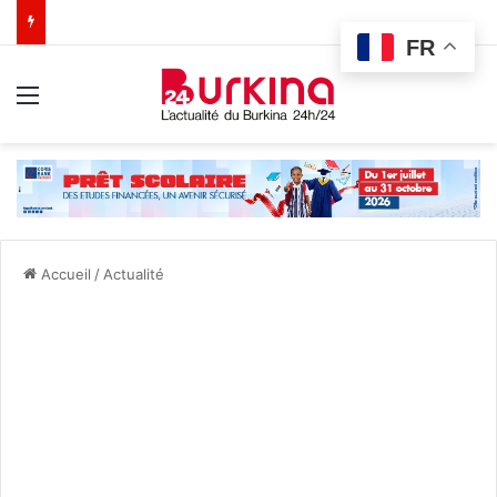
FR
Menu
Accueil
/
Actualité