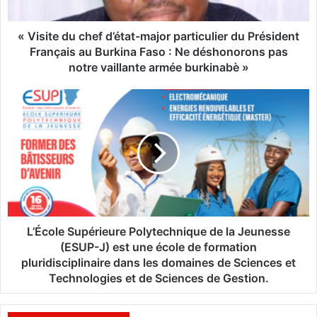
d
u
c
« Visite du chef d’état-major particulier du Président
h
Français au Burkina Faso : Ne déshonorons pas
e
notre vaillante armée burkinabè »
f
d
L
’
’
é
É
t
c
a
o
t
l
-
e
m
S
a
u
j
p
L’École Supérieure Polytechnique de la Jeunesse
o
é
(ESUP-J) est une école de formation
r
r
pluridisciplinaire dans les domaines de Sciences et
p
i
Technologies et de Sciences de Gestion.
a
e
r
u