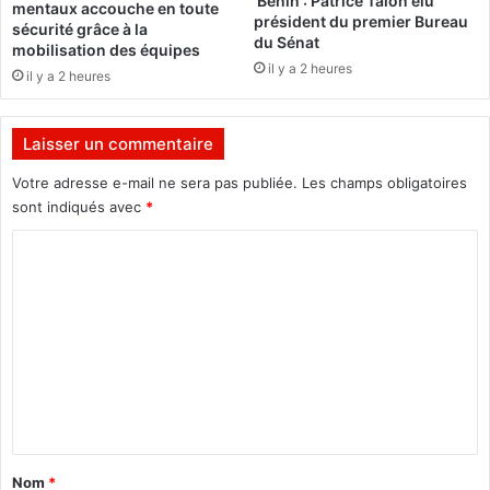
Bénin : Patrice Talon élu
mentaux accouche en toute
n
n
président du premier Bureau
sécurité grâce à la
ç
e
du Sénat
mobilisation des équipes
a
s
il y a 2 heures
il y a 2 heures
i
s
s
e
a
(
Laisser un commentaire
u
E
B
S
Votre adresse e-mail ne sera pas publiée.
Les champs obligatoires
u
U
sont indiqués avec
*
r
P
k
C
-
i
J
o
n
)
m
a
e
F
s
m
a
t
e
s
u
o
n
n
:
e
t
N
é
e
a
c
Nom
*