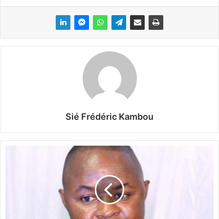
Sié Frédéric Kambou
«
V
i
s
i
t
e