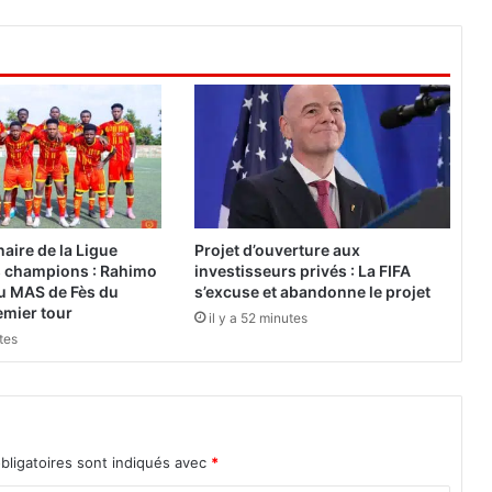
s
i
o
n
d
e
l
a
f
o
u
naire de la Ligue
Projet d’ouverture aux
r
s champions : Rahimo
investisseurs privés : La FIFA
n
u MAS de Fès du
s’excuse et abandonne le projet
i
emier tour
il y a 52 minutes
t
utes
u
r
e
d
e
bligatoires sont indiqués avec
*
l