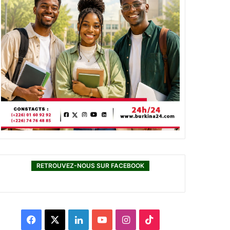
RETROUVEZ-NOUS SUR FACEBOOK
F
X
L
Y
I
T