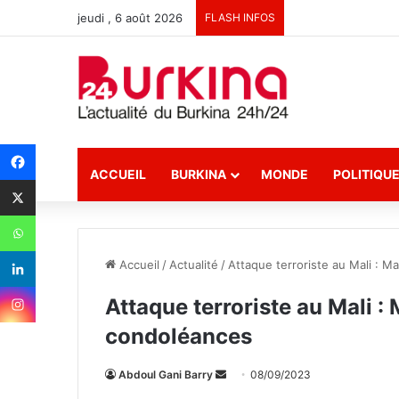
jeudi , 6 août 2026
FLASH INFOS
ACCUEIL
BURKINA
MONDE
POLITIQU
Accueil
/
Actualité
/
Attaque terroriste au Mali : M
Attaque terroriste au Mali :
condoléances
Abdoul Gani Barry
E
08/09/2023
n