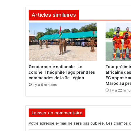
u
e
Articles similaires
s
m
o
i
s
d
u
d
é
Gendarmerie nationale : Le
Tour prélimi
b
colonel Théophile Tago prend les
africaine de
u
commandes de la 3e Légion
FC opposé a
t
Maroc au pr
il y a 6 minutes
,
il y a 22 min
l
a
C
Laisser un commentaire
A
F
Votre adresse e-mail ne sera pas publiée.
Les champs o
e