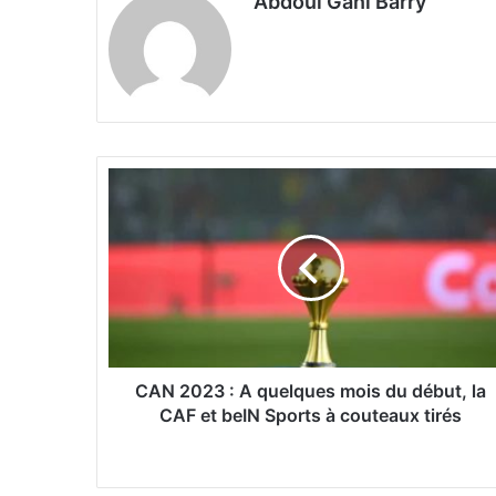
Abdoul Gani Barry
C
A
N
2
0
2
3
:
A
q
CAN 2023 : A quelques mois du début, la
u
CAF et beIN Sports à couteaux tirés
e
l
q