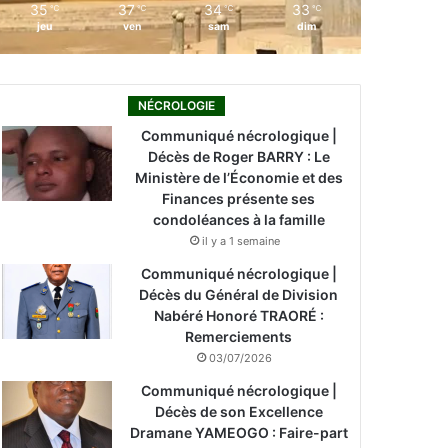
35
37
34
33
℃
℃
℃
℃
jeu
ven
sam
dim
NÉCROLOGIE
Communiqué nécrologique |
Décès de Roger BARRY : Le
Ministère de l’Économie et des
Finances présente ses
condoléances à la famille
il y a 1 semaine
Communiqué nécrologique |
Décès du Général de Division
Nabéré Honoré TRAORÉ :
Remerciements
03/07/2026
Communiqué nécrologique |
Décès de son Excellence
Dramane YAMEOGO : Faire-part