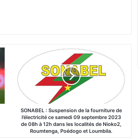
S
O
N
A
B
E
L
:
S
u
SONABEL : Suspension de la fourniture de
s
l’électricité ce samedi 09 septembre 2023
p
de 08h à 12h dans les localités de Nioko2,
e
Roumtenga, Poédogo et Loumbila.
n