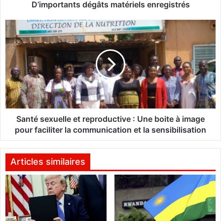
q
D’importants dégâts matériels enregistrés
u
e
S
a
a
u
n
g
t
r
é
a
s
n
e
d
x
m
u
a
e
Santé sexuelle et reproductive : Une boite à image
r
l
pour faciliter la communication et la sensibilisation
c
l
h
e
é
e
Articles similaires
d
t
e
r
O
e
u
p
a
r
h