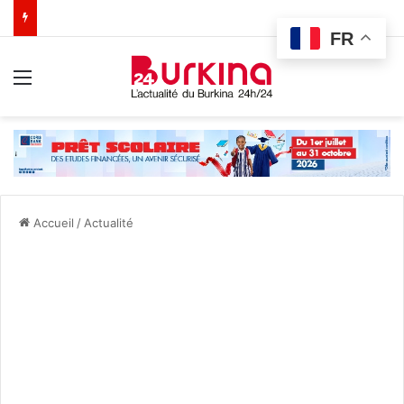
FR
Menu
Accueil
/
Actualité