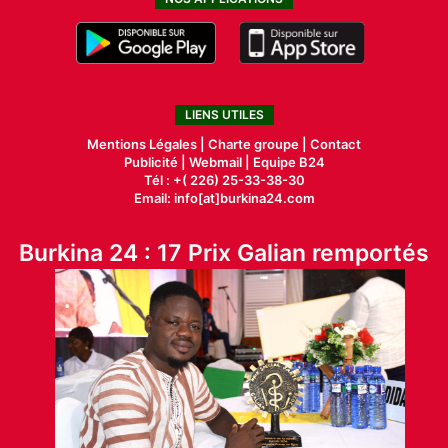
LIENS UTILES
Mentions Légales |
Charte groupe |
Contact
Publicité
|
Webmail |
Equipe B24
Tél : +( 226) 25-33-38-30
Email: info[at]burkina24.com
Burkina 24 : 17 Prix Galian remportés