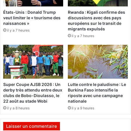
o
i
d
États-Unis : Donald Trump
Rwanda : Kigali confirme des
g
u
veut limiter le « tourisme des
discussions avec des pays
o
c
naissances »
européens sur le transit de
u
t
migrants expulsés
il y a 7 heures
y
i
il y a 7 heures
a
v
:
e
D
’
:
i
U
m
n
p
e
o
b
Super Coupe AJSB 2026 : Un
Lutte contre le paludisme : Le
r
o
derby très attendu entre deux
Burkina Faso intensifie la
t
i
clubs de Bobo-Dioulasso, le
riposte avec une campagne
a
t
22 août au stade Wobi
nationale
n
e
il y a 8 heures
il y a 9 heures
t
à
s
i
d
m
Laisser un commentaire
é
a