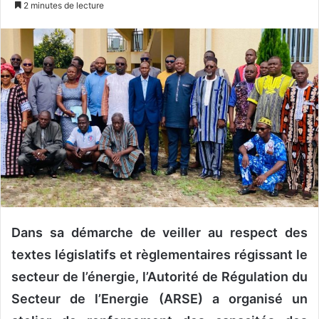
2 minutes de lecture
v
o
y
e
r
u
n
c
o
u
r
r
i
Dans sa démarche de veiller au respect des
e
textes législatifs et règlementaires régissant le
l
secteur de l’énergie, l’Autorité de Régulation du
Secteur de l’Energie (ARSE) a organisé un