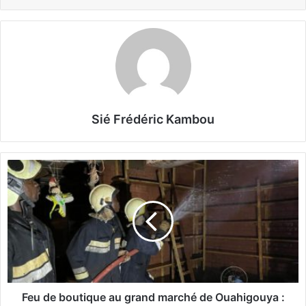
Sié Frédéric Kambou
F
e
u
d
e
b
o
u
t
i
Feu de boutique au grand marché de Ouahigouya :