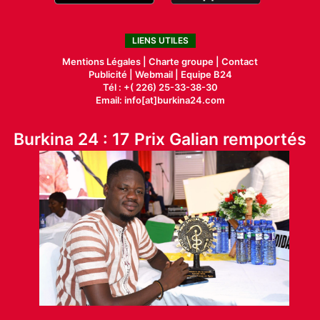
LIENS UTILES
Mentions Légales |
Charte groupe |
Contact
Publicité
|
Webmail |
Equipe B24
Tél : +( 226) 25-33-38-30
Email: info[at]burkina24.com
Burkina 24 : 17 Prix Galian remportés