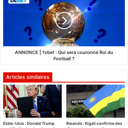
H
N
a
N
d
O
j
N
A
C
m
E
a
|
d
1
o
x
ANNONCE | 1xbet : Qui sera couronné Roi du
u
b
Football ?
L
e
a
t
r
:
Articles similaires
b
Q
a
u
L
i
a
s
n
e
k
r
o
a
a
États-Unis : Donald Trump
Rwanda : Kigali confirme des
c