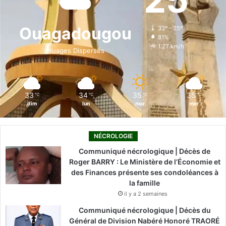
b
e
u
a
o
o
d
b
g
k
Ouagadougou
33º - 25º
81%
o
i
e
r
1.27 km/h
Nuages Dispersés
k
n
a
m
33
34
35
35
℃
℃
℃
℃
dim
lun
mar
mer
NÉCROLOGIE
Communiqué nécrologique | Décès de
Roger BARRY : Le Ministère de l’Économie et
des Finances présente ses condoléances à
la famille
il y a 2 semaines
Communiqué nécrologique | Décès du
Général de Division Nabéré Honoré TRAORÉ