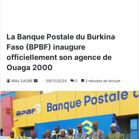
La Banque Postale du Burkina
Faso (BPBF) inaugure
officiellement son agence de
Ouaga 2000
Willy SAGBE
E
08/10/2024
0
3 minutes de lecture
n
v
o
y
e
r
u