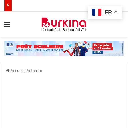
FR
Menu
Accueil
/
Actualité