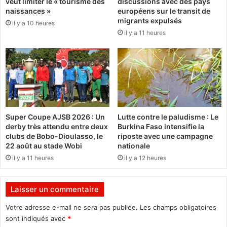
veut limiter le « tourisme des
discussions avec des pays
n
o
naissances »
européens sur le transit de
d
u
migrants expulsés
é
il y a 10 heures
r
il y a 11 heures
f
o
a
n
i
n
t
é
d
R
o
o
n
i
d
d
Super Coupe AJSB 2026 : Un
Lutte contre le paludisme : Le
e
u
derby très attendu entre deux
Burkina Faso intensifie la
v
F
clubs de Bobo-Dioulasso, le
riposte avec une campagne
i
o
22 août au stade Wobi
nationale
v
o
il y a 11 heures
il y a 12 heures
r
t
e
b
s
a
Laisser un commentaire
à
l
s
l
Votre adresse e-mail ne sera pas publiée.
Les champs obligatoires
e
?
sont indiqués avec
*
s