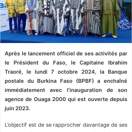
n
c
o
u
r
r
i
e
Après le lancement officiel de ses activités par
l
le Président du Faso, le Capitaine Ibrahim
Traoré, le lundi 7 octobre 2024, la Banque
postale du Burkina Faso (BPBF) a enchaîné
immédiatement avec l’inauguration de son
agence de Ouaga 2000 qui est ouverte depuis
juin 2023.
L’objectif est de se rapprocher davantage de ses