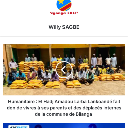
Willy SAGBE
H
u
m
a
n
i
t
a
i
r
Humanitaire : El Hadj Amadou Larba Lankoandé fait
e
don de vivres à ses parents et des déplacés internes
:
de la commune de Bilanga
E
l
A