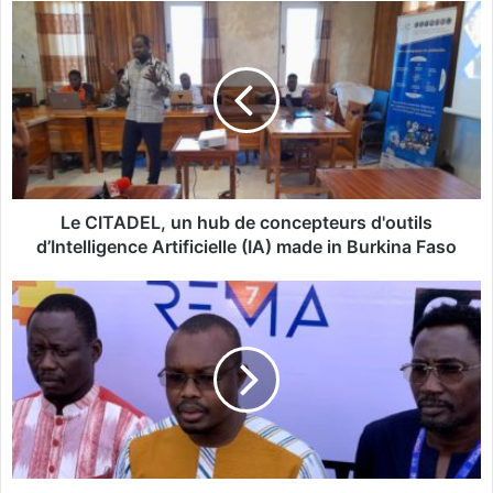
L
e
C
I
T
A
D
E
L
,
Le CITADEL, un hub de concepteurs d'outils
u
d’Intelligence Artificielle (IA) made in Burkina Faso
n
h
L
u
e
b
s
d
R
e
e
c
n
o
c
n
o
c
n