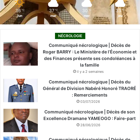
m
36
37
30
33
℃
℃
℃
℃
lun
mar
mer
jeu
NÉCROLOGIE
Communiqué nécrologique | Décès de
Roger BARRY : Le Ministère de l’Économie et
des Finances présente ses condoléances à
la famille
il y a 2 semaines
Communiqué nécrologique | Décès du
Général de Division Nabéré Honoré TRAORÉ
: Remerciements
03/07/2026
Communiqué nécrologique | Décès de son
Excellence Dramane YAMEOGO : Faire-part
28/06/2026
Communiqué nécrologique | Décès de