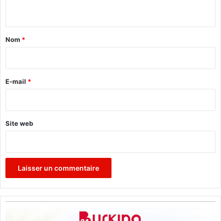
A
e
n
)
c
t
m
p
a
a
l
Nom
*
d
u
i
e
s
r
i
d
n
e
e
E-mail
*
B
2
*
u
5
r
p
k
a
Site web
i
y
n
s
a
p
F
r
a
é
s
s
o
e
n
t