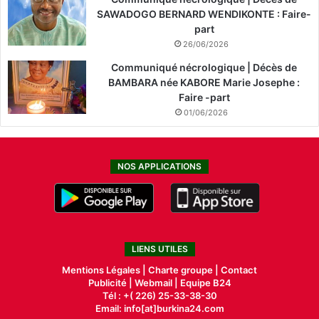
SAWADOGO BERNARD WENDIKONTE : Faire-
part
26/06/2026
Communiqué nécrologique | Décès de
BAMBARA née KABORE Marie Josephe :
Faire -part
01/06/2026
NOS APPLICATIONS
LIENS UTILES
Mentions Légales |
Charte groupe |
Contact
Publicité
|
Webmail |
Equipe B24
Tél : +( 226) 25-33-38-30
Email: info[at]burkina24.com