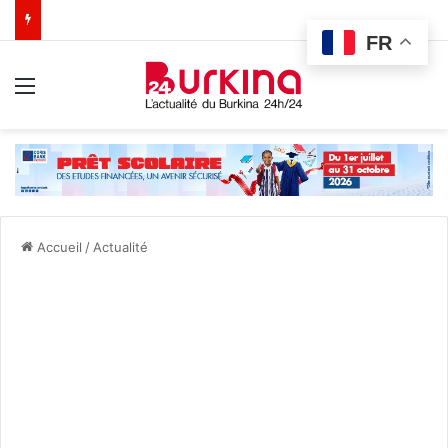
FR
Menu
Accueil
/
Actualité