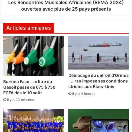
e
t
Les Rencontres Musicales Africaines (REMA 2024)
p
r
ouvertes avec plus de 25 pays présents
t
e
e
s
u
M
Articles similaires
r
u
s
s
d
i
'
c
o
a
u
l
t
e
Déblocage du détroit d’Ormuz
i
s
: L’Iran impose ses conditions
Burkina Faso : Le litre du
l
A
strictes aux États-Unis
Gasoil passe de 675 à 750
s
f
FCFA dès le 10 août
il y a 4 heures
d
r
il y a 23 minutes
’
i
I
c
n
a
t
i
e
n
l
e