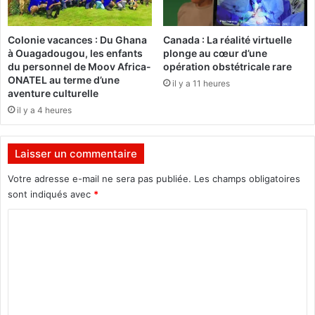
l
s
i
(
Colonie vacances : Du Ghana
Canada : La réalité virtuelle
g
R
à Ouagadougou, les enfants
plonge au cœur d’une
e
E
du personnel de Moov Africa-
opération obstétricale rare
n
M
ONATEL au terme d’une
il y a 11 heures
c
A
aventure culturelle
e
2
il y a 4 heures
A
0
r
2
t
4
Laisser un commentaire
i
)
f
o
Votre adresse e-mail ne sera pas publiée.
Les champs obligatoires
i
u
sont indiqués avec
*
c
v
C
i
e
e
r
o
l
t
m
l
e
e
s
m
(
a
e
I
v