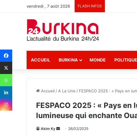
vendredi , 7 août 2026
FLASH INFOS
ACCUEIL
BURKINA
MONDE
POLITIQU
Accueil
/
A La Une
/
FESPACO 2025 : « Pays en lum
FESPACO 2025 : « Pays en lu
lumineuse qui enchante O
Akim Ky
E
26/02/2025
n