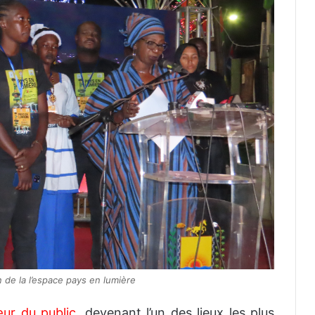
 de la l’espace pays en lumière
œur du public,
devenant l’un des lieux les plus