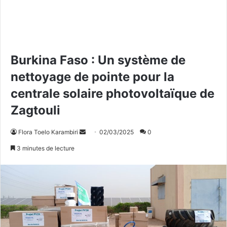
Burkina Faso : Un système de
nettoyage de pointe pour la
centrale solaire photovoltaïque de
Zagtouli
Flora Toelo Karambiri
E
02/03/2025
0
n
3 minutes de lecture
v
o
y
e
r
u