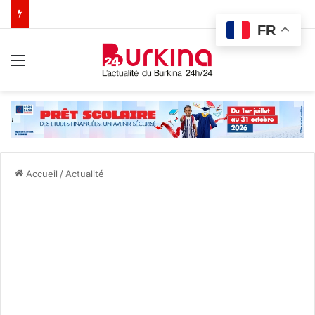
FR
Menu
Accueil
/
Actualité