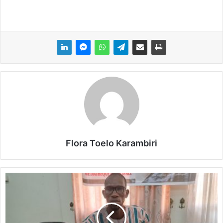
Flora Toelo Karambiri
"
L
'
i
n