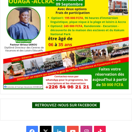
RETROUVEZ-NOUS SUR FACEBOOK
F
X
L
Y
I
T