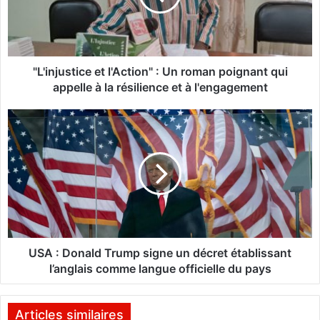
j
u
s
t
i
"L'injustice et l'Action" : Un roman poignant qui
c
appelle à la résilience et à l'engagement
e
e
U
t
S
l
A
'
A
:
c
D
t
o
i
n
o
a
n
l
USA : Donald Trump signe un décret établissant
"
d
l’anglais comme langue officielle du pays
:
T
U
r
n
u
Articles similaires