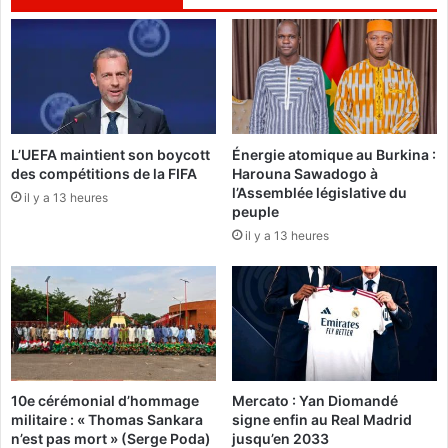
r
m
o
p
m
s
a
i
n
g
p
n
o
e
L’UEFA maintient son boycott
Énergie atomique au Burkina :
i
u
des compétitions de la FIFA
Harouna Sawadogo à
g
n
l’Assemblée législative du
n
il y a 13 heures
d
peuple
a
é
il y a 13 heures
n
c
t
r
q
e
u
t
i
é
a
t
p
a
p
b
10e cérémonial d’hommage
Mercato : Yan Diomandé
e
l
militaire : « Thomas Sankara
signe enfin au Real Madrid
l
i
n’est pas mort » (Serge Poda)
jusqu’en 2033