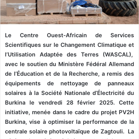
n
c
o
u
r
Le Centre Ouest-Africain de Services
r
Scientifiques sur le Changement Climatique et
i
l’Utilisation Adaptée des Terres (WASCAL),
e
l
avec le soutien du Ministère Fédéral Allemand
de l’Éducation et de la Recherche, a remis des
équipements de nettoyage de panneaux
solaires à la Société Nationale d’Électricité du
Burkina le vendredi 28 février 2025. Cette
initiative, menée dans le cadre du projet PV2H
Burkina, vise à optimiser la performance de la
centrale solaire photovoltaïque de Zagtouli. La