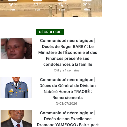
36
33
34
29
℃
℃
℃
℃
jeu
ven
sam
dim
NÉCROLOGIE
Communiqué nécrologique |
Décès de Roger BARRY : Le
Ministère de l’Économie et des
Finances présente ses
condoléances à la famille
il y a 1 semaine
Communiqué nécrologique |
Décès du Général de Division
Nabéré Honoré TRAORÉ :
Remerciements
03/07/2026
Communiqué nécrologique |
Décès de son Excellence
Dramane YAMEOGO : Faire-part