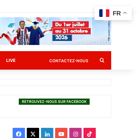
FR
Rechercher
LIVE
CONTACTEZ-NOUS
RETROUVEZ-NOUS SUR FACEBOOK
F
X
L
Y
I
T