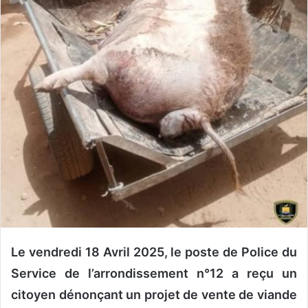
o
u
r
r
i
e
l
Le vendredi 18 Avril 2025, le poste de Police du
Service de l’arrondissement n°12 a reçu un
citoyen dénonçant un projet de vente de viande