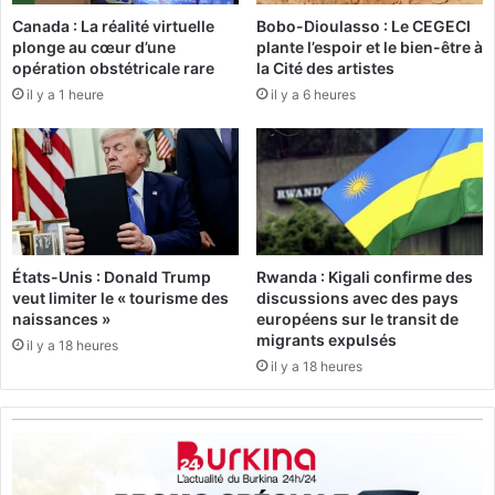
L
e
e
Canada : La réalité virtuelle
Bobo-Dioulasso : Le CEGECI
s
plonge au cœur d’une
plante l’espoir et le bien-être à
P
é
opération obstétricale rare
la Cité des artistes
r
t
e
il y a 1 heure
il y a 6 heures
u
m
d
i
i
e
a
r
n
m
t
i
s
n
d
États-Unis : Donald Trump
Rwanda : Kigali confirme des
i
e
veut limiter le « tourisme des
discussions avec des pays
s
O
naissances »
européens sur le transit de
t
u
migrants expulsés
il y a 18 heures
r
a
il y a 18 heures
e
g
e
a
n
d
i
o
m
u
m
g