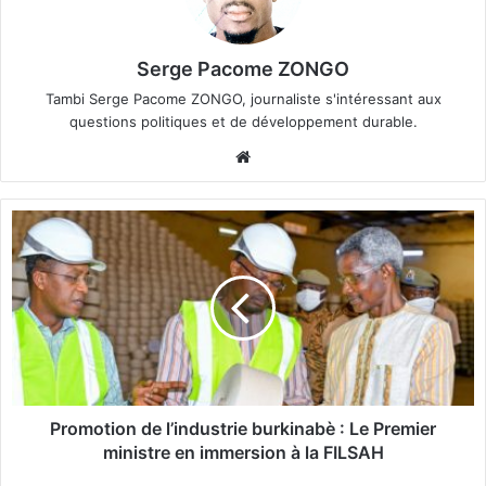
Serge Pacome ZONGO
Tambi Serge Pacome ZONGO, journaliste s'intéressant aux
questions politiques et de développement durable.
We
bsi
te
P
r
o
m
o
t
i
o
n
d
Promotion de l’industrie burkinabè : Le Premier
e
ministre en immersion à la FILSAH
l