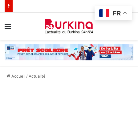
FR
Menu
Accueil
/
Actualité