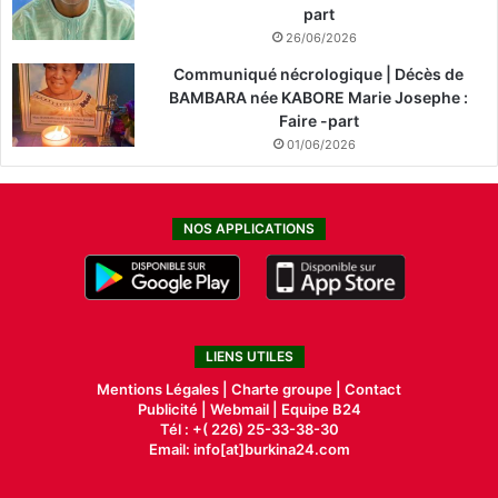
part
26/06/2026
Communiqué nécrologique | Décès de
BAMBARA née KABORE Marie Josephe :
Faire -part
01/06/2026
NOS APPLICATIONS
LIENS UTILES
Mentions Légales |
Charte groupe |
Contact
Publicité
|
Webmail |
Equipe B24
Tél : +( 226) 25-33-38-30
Email: info[at]burkina24.com