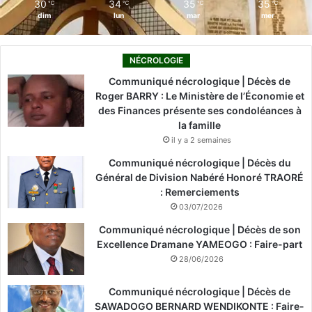
30
34
35
35
℃
℃
℃
℃
dim
lun
mar
mer
NÉCROLOGIE
Communiqué nécrologique | Décès de
Roger BARRY : Le Ministère de l’Économie et
des Finances présente ses condoléances à
la famille
il y a 2 semaines
Communiqué nécrologique | Décès du
Général de Division Nabéré Honoré TRAORÉ
: Remerciements
03/07/2026
Communiqué nécrologique | Décès de son
Excellence Dramane YAMEOGO : Faire-part
28/06/2026
Communiqué nécrologique | Décès de
SAWADOGO BERNARD WENDIKONTE : Faire-