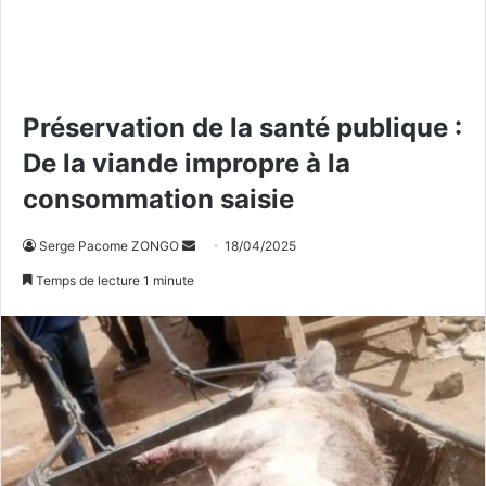
Préservation de la santé publique :
De la viande impropre à la
consommation saisie
Serge Pacome ZONGO
E
18/04/2025
n
Temps de lecture 1 minute
v
o
y
e
r
u
n
c