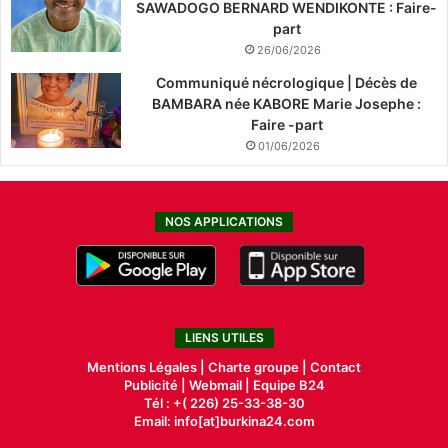
SAWADOGO BERNARD WENDIKONTE : Faire-
part
26/06/2026
Communiqué nécrologique | Décès de
BAMBARA née KABORE Marie Josephe :
Faire -part
01/06/2026
NOS APPLICATIONS
LIENS UTILES
Mentions Légales |
Charte groupe |
Contact
Publicité
|
Webmail |
Equipe B24
Tél : +( 226) 25-33-38-30
Email: info[at]burkina24.com