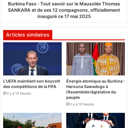
e
s
Burkina Faso : Tout savoir sur le Mausolée Thomas
T
o
SANKARA et de ses 12 compagnons, officiellement
h
:
inauguré ce 17 mai 2025
o
T
m
o
a
u
Articles similaires
s
t
S
s
a
a
n
v
k
o
a
i
r
r
a
L’UEFA maintient son boycott
Énergie atomique au Burkina :
s
des compétitions de la FIFA
Harouna Sawadogo à
u
l’Assemblée législative du
:
r
il y a 10 heures
peuple
L
l
il y a 10 heures
e
e
P
M
r
a
e
u