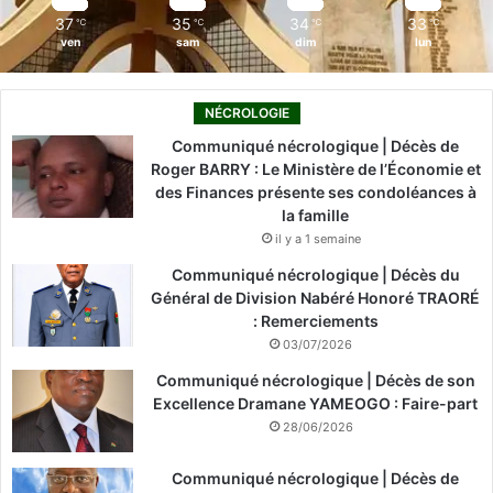
37
35
34
33
℃
℃
℃
℃
ven
sam
dim
lun
NÉCROLOGIE
Communiqué nécrologique | Décès de
Roger BARRY : Le Ministère de l’Économie et
des Finances présente ses condoléances à
la famille
il y a 1 semaine
Communiqué nécrologique | Décès du
Général de Division Nabéré Honoré TRAORÉ
: Remerciements
03/07/2026
Communiqué nécrologique | Décès de son
Excellence Dramane YAMEOGO : Faire-part
28/06/2026
Communiqué nécrologique | Décès de