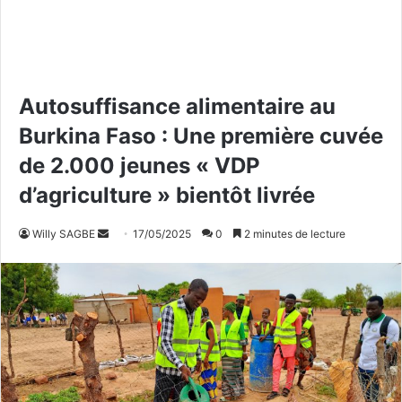
Autosuffisance alimentaire au
Burkina Faso : Une première cuvée
de 2.000 jeunes « VDP
d’agriculture » bientôt livrée
Willy SAGBE
E
17/05/2025
0
2 minutes de lecture
n
v
o
y
e
r
u