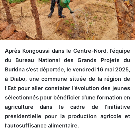
n
c
o
u
r
r
i
Après Kongoussi dans le Centre-Nord, l’équipe
e
l
du Bureau National des Grands Projets du
Burkina s’est déportée, le vendredi 16 mai 2025,
à Diabo, une commune située de la région de
l’Est pour aller constater l’évolution des jeunes
sélectionnés pour bénéficier d’une formation en
agriculture dans le cadre de l’initiative
présidentielle pour la production agricole et
l’autosuffisance alimentaire.