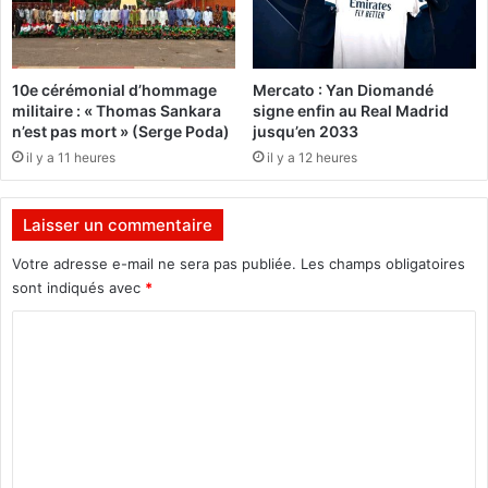
m
s
i
o
e
l
r
é
10e cérémonial d’hommage
Mercato : Yan Diomandé
m
e
militaire : « Thomas Sankara
signe enfin au Real Madrid
i
T
n’est pas mort » (Serge Poda)
jusqu’en 2033
n
h
il y a 11 heures
il y a 12 heures
i
o
s
m
t
a
Laisser un commentaire
r
s
e
S
Votre adresse e-mail ne sera pas publiée.
Les champs obligatoires
t
A
sont indiqués avec
*
c
N
h
K
C
a
A
o
d
R
i
m
A
e
e
m
n
t
e
a
d
c
e