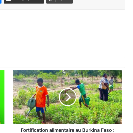
F
o
r
t
i
f
i
c
a
t
Fortification alimentaire au Burkina Faso :