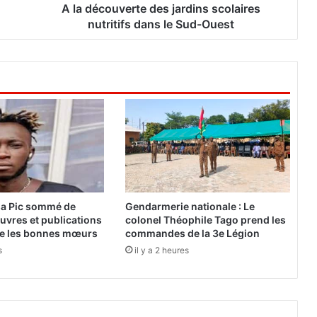
i
A la découverte des jardins scolaires
o
nutritifs dans le Sud-Ouest
n
a
l
i
m
e
n
t
a
i
r
e
sa Pic sommé de
Gendarmerie nationale : Le
a
œuvres et publications
colonel Théophile Tago prend les
u
re les bonnes mœurs
commandes de la 3e Légion
B
s
il y a 2 heures
u
r
k
i