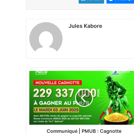
Jules Kabore
C
o
m
m
u
n
i
q
u
é
Communiqué | PMUB : Cagnotte