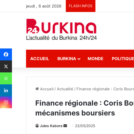
jeudi , 6 août 2026
FLASH INFOS
ACCUEIL
BURKINA
MONDE
POLITIQU
Accueil
/
Actualité
/
Finance régionale : Coris Bour
Finance régionale : Coris Bou
mécanismes boursiers
Jules Kabore
E
23/05/2025
n