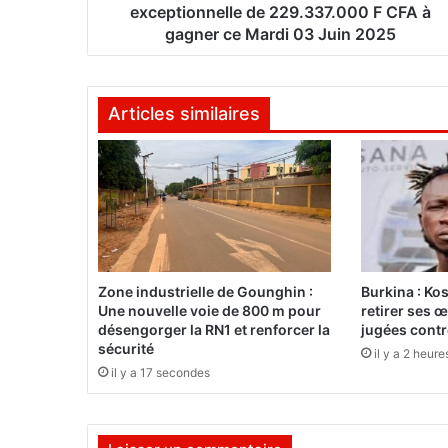
|
exceptionnelle de 229.337.000 F CFA à
P
gagner ce Mardi 03 Juin 2025
M
U
B
Articles similaires
:
C
a
g
n
o
t
t
e
Zone industrielle de Gounghin :
Burkina : Ko
e
Une nouvelle voie de 800 m pour
retirer ses 
x
désengorger la RN1 et renforcer la
jugées cont
c
sécurité
il y a 2 heure
e
il y a 17 secondes
p
t
i