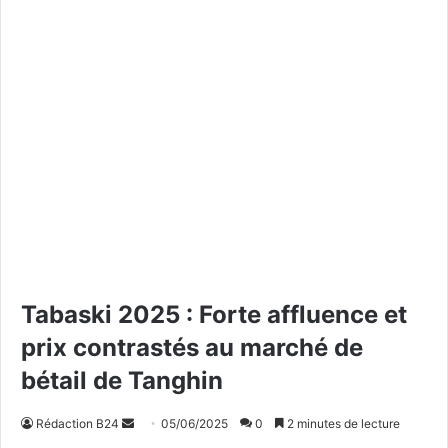
Tabaski 2025 : Forte affluence et
prix contrastés au marché de
bétail de Tanghin
Rédaction B24
E
05/06/2025
0
2 minutes de lecture
n