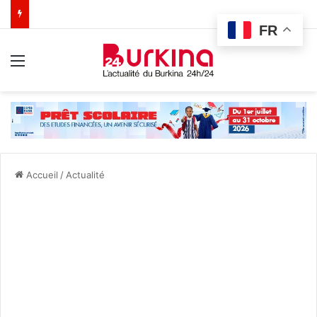
FR
Menu
Accueil
/
Actualité