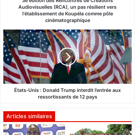
3e édition des Rencontres de Créations
e
Audiovisuelles (RCA), un pas résilient vers
s
l'établissement de Koupéla comme pôle
R
cinématographique
e
n
É
c
t
o
a
n
t
t
s
r
-
e
U
s
n
d
i
e
s
États-Unis : Donald Trump interdit l’entrée aux
C
ressortissants de 12 pays
r
:
é
D
a
o
Articles similaires
t
n
i
a
o
l