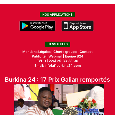
NOS APPLICATIONS
LIENS UTILES
Mentions Légales |
Charte groupe |
Contact
Publicité
|
Webmail |
Equipe B24
Tél : +( 226) 25-33-38-30
Email: info[at]burkina24.com
Burkina 24 : 17 Prix Galian remportés