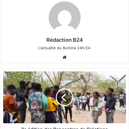
Rédaction B24
L'actualité du Burkina 24h/24.
We
bsi
te
3
e
é
d
i
t
i
o
n
d