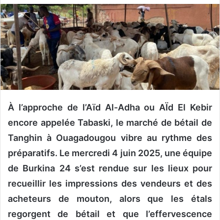
v
o
y
e
r
u
n
c
À l’approche de l’Aïd Al-Adha ou AÏd El Kebir
o
u
encore appelée Tabaski, le marché de bétail de
r
Tanghin à Ouagadougou vibre au rythme des
r
préparatifs. Le mercredi 4 juin 2025, une équipe
i
e
de Burkina 24 s’est rendue sur les lieux pour
l
recueillir les impressions des vendeurs et des
acheteurs
de mouton, alors que les étals
regorgent de bétail et que l’effervescence