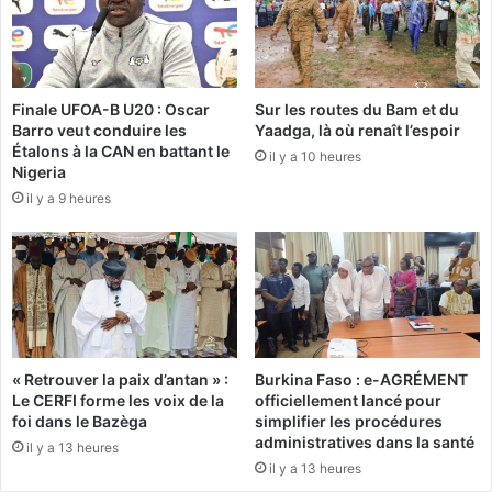
n
d
s
T
A
r
u
u
d
Finale UFOA-B U20 : Oscar
Sur les routes du Bam et du
m
Barro veut conduire les
Yaadga, là où renaît l’espoir
i
p
Étalons à la CAN en battant le
o
il y a 10 heures
i
Nigeria
v
n
il y a 9 heures
i
t
s
e
u
r
e
d
l
i
l
t
e
l
s
’
« Retrouver la paix d’antan » :
Burkina Faso : e-AGRÉMENT
(
e
Le CERFI forme les voix de la
officiellement lancé pour
R
n
foi dans le Bazèga
simplifier les procédures
C
t
administratives dans la santé
il y a 13 heures
A
r
il y a 13 heures
)
é