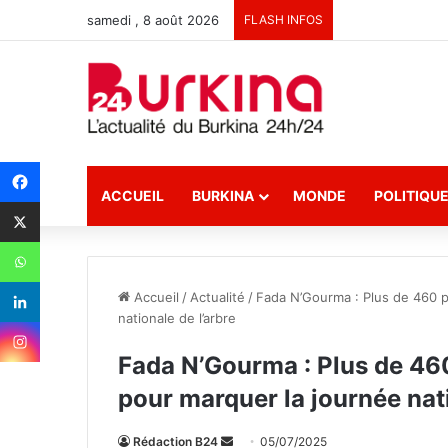
samedi , 8 août 2026
FLASH INFOS
ACCUEIL
BURKINA
MONDE
POLITIQU
Accueil
/
Actualité
/
Fada N’Gourma : Plus de 460 p
nationale de l’arbre
Fada N’Gourma : Plus de 460
pour marquer la journée nati
Rédaction B24
E
05/07/2025