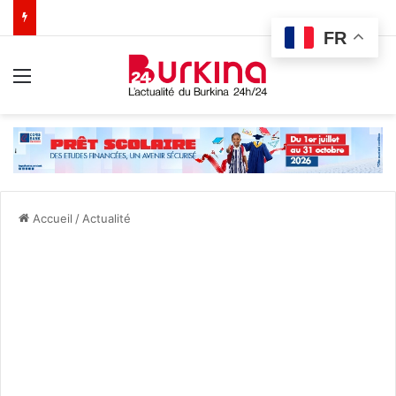
FR
Menu
Accueil
/
Actualité