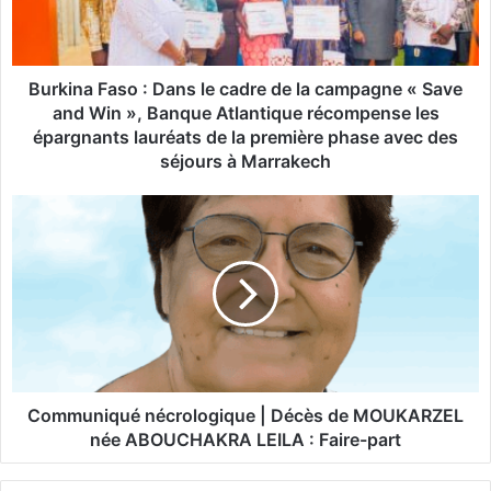
a
F
a
s
Burkina Faso : Dans le cadre de la campagne « Save
o
and Win », Banque Atlantique récompense les
:
épargnants lauréats de la première phase avec des
D
séjours à Marrakech
a
n
C
s
o
l
m
e
m
c
u
a
n
d
i
r
q
e
u
d
é
Communiqué nécrologique | Décès de MOUKARZEL
e
n
née ABOUCHAKRA LEILA : Faire-part
l
é
a
c