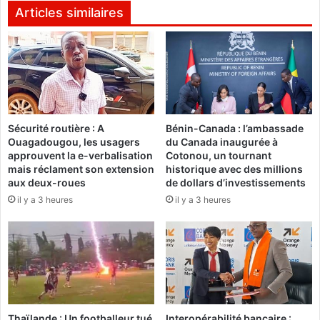
c
r
Articles similaires
a
o
m
l
p
o
a
g
g
i
n
q
e
u
«
Sécurité routière : A
Bénin-Canada : l’ambassade
e
Ouagadougou, les usagers
du Canada inaugurée à
|
approuvent la e-verbalisation
Cotonou, un tournant
S
D
mais réclament son extension
historique avec des millions
a
é
aux deux-roues
de dollars d’investissements
v
c
il y a 3 heures
il y a 3 heures
e
è
a
s
n
d
d
e
W
M
i
O
n
U
K
Thaïlande : Un footballeur tué
Interopérabilité bancaire :