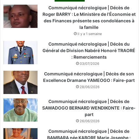
s
e
Communiqué nécrologique | Décès de
a
Roger BARRY : Le Ministère de l’Économie et
v
des Finances présente ses condoléances à
e
la famille
c
il y a 1 semaine
d
Communiqué nécrologique | Décès du
e
Général de Division Nabéré Honoré TRAORÉ
s
: Remerciements
s
03/07/2026
é
j
Communiqué nécrologique | Décès de son
o
Excellence Dramane YAMEOGO : Faire-part
u
28/06/2026
r
s
Communiqué nécrologique | Décès de
à
SAWADOGO BERNARD WENDIKONTE : Faire-
M
part
a
26/06/2026
r
Communiqué nécrologique | Décès de
r
BAMBARA née KABORE Marie Josephe :
a