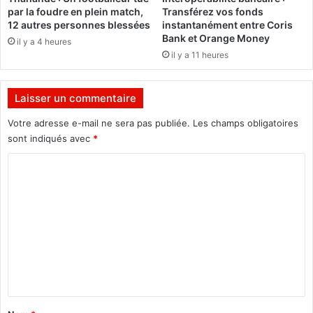
»
A
par la foudre en plein match,
Transférez vos fonds
,
R
12 autres personnes blessées
instantanément entre Coris
B
Z
Bank et Orange Money
il y a 4 heures
a
E
il y a 11 heures
n
L
q
n
u
é
Laisser un commentaire
e
e
A
A
Votre adresse e-mail ne sera pas publiée.
Les champs obligatoires
t
B
sont indiqués avec
*
l
O
a
C
U
n
C
o
t
H
m
i
A
q
K
m
u
R
e
e
A
r
n
L
é
E
t
c
I
o
a
L