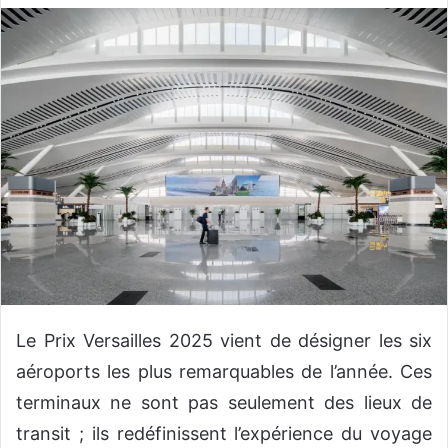
v
o
y
e
r
u
n
c
o
u
r
r
i
e
Le Prix Versailles 2025 vient de désigner les six
l
aéroports les plus remarquables de l’année. Ces
terminaux ne sont pas seulement des lieux de
transit ; ils redéfinissent l’expérience du voyage