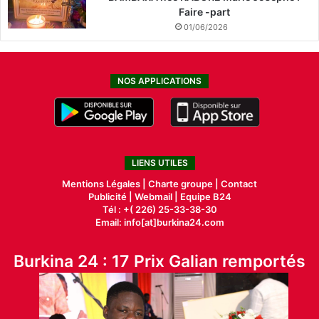
Faire -part
k
e
01/06/2026
c
h
NOS APPLICATIONS
LIENS UTILES
Mentions Légales |
Charte groupe |
Contact
Publicité
|
Webmail |
Equipe B24
Tél : +( 226) 25-33-38-30
Email: info[at]burkina24.com
Burkina 24 : 17 Prix Galian remportés