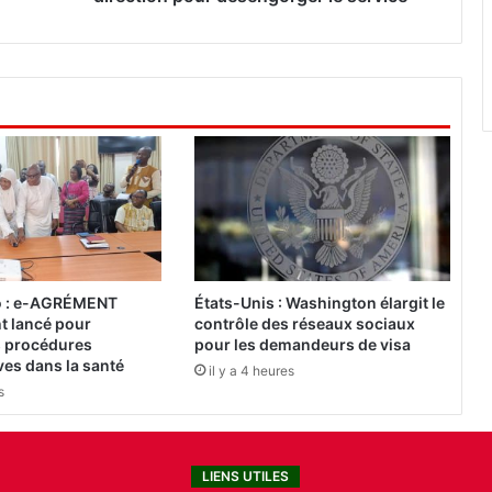
g
a
d
o
u
g
o
u
:
U
n
e
n
o : e-AGRÉMENT
États-Unis : Washington élargit le
o
nt lancé pour
contrôle des réseaux sociaux
u
es procédures
pour les demandeurs de visa
v
ves dans la santé
il y a 4 heures
e
s
l
l
e
LIENS UTILES
d