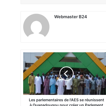
Webmaster B24
L
e
s
p
a
r
l
e
m
e
Les parlementaires de l'AES se réunissent
n
à Ouagadougou pour créer un Parlement