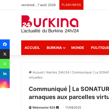
vendredi , 7 août 2026
FLASH INFOS
ACCUEIL
BURKINA
MONDE
POLITIQU
Accueil
/
Alertes 24h/24
/
Communiqué | La SONATUR
virtuelles
Communiqué | La SONATUR ap
arnaques aux parcelles virt
Webmaster B24
E
11/08/2025