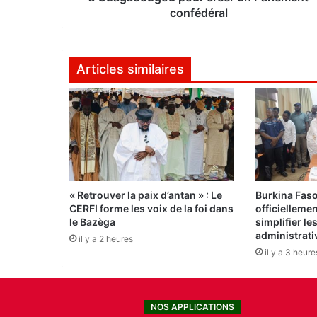
t
confédéral
a
i
r
Articles similaires
e
s
d
e
l
'
A
E
S
« Retrouver la paix d’antan » : Le
Burkina Fas
s
CERFI forme les voix de la foi dans
officielleme
e
le Bazèga
simplifier l
r
administrati
il y a 2 heures
é
il y a 3 heure
u
n
i
NOS APPLICATIONS
s