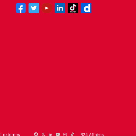
et externes
Facebook
X
Linkedin
YouTube
Instagram
TikTok
B24 Affaires