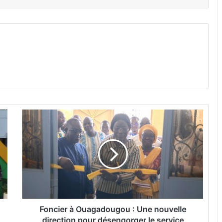
F
o
n
c
i
e
r
à
O
u
Foncier à Ouagadougou : Une nouvelle
a
direction pour désengorger le service