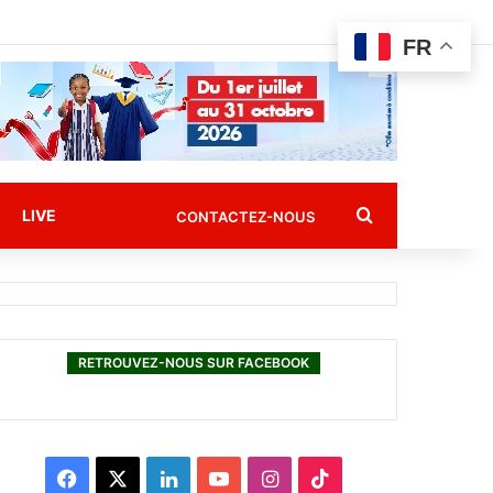
FR
Rechercher
LIVE
CONTACTEZ-NOUS
RETROUVEZ-NOUS SUR FACEBOOK
F
X
L
Y
I
T