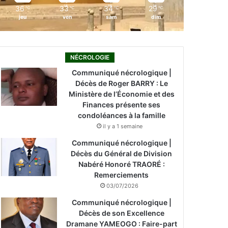
36
33
34
29
℃
℃
℃
℃
jeu
ven
sam
dim
NÉCROLOGIE
Communiqué nécrologique |
Décès de Roger BARRY : Le
Ministère de l’Économie et des
Finances présente ses
condoléances à la famille
il y a 1 semaine
Communiqué nécrologique |
Décès du Général de Division
Nabéré Honoré TRAORÉ :
Remerciements
03/07/2026
Communiqué nécrologique |
Décès de son Excellence
Dramane YAMEOGO : Faire-part