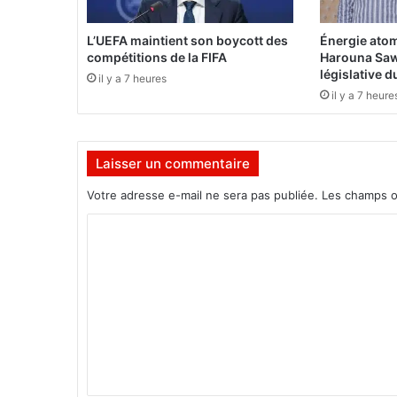
i
o
L’UEFA maintient son boycott des
Énergie atom
n
compétitions de la FIFA
Harouna Saw
p
législative 
il y a 7 heures
o
il y a 7 heure
p
u
l
Laisser un commentaire
a
i
Votre adresse e-mail ne sera pas publiée.
Les champs o
r
e
C
à
o
l
a
m
n
m
o
u
e
v
n
e
l
t