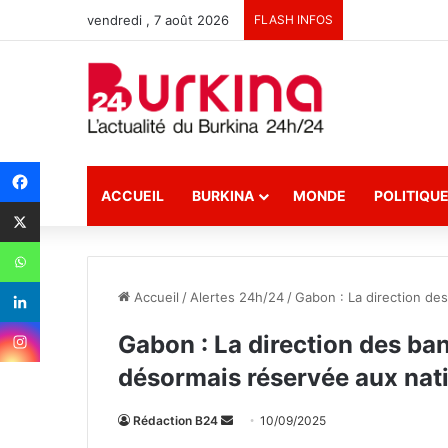
vendredi , 7 août 2026
FLASH INFOS
ACCUEIL
BURKINA
MONDE
POLITIQU
Accueil
/
Alertes 24h/24
/
Gabon : La direction de
Gabon : La direction des ba
désormais réservée aux nat
Rédaction B24
E
10/09/2025
n