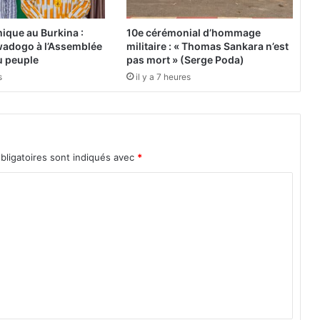
e
l
ique au Burkina :
10e cérémonial d’hommage
'
adogo à l’Assemblée
militaire : « Thomas Sankara n’est
é
du peuple
pas mort » (Serge Poda)
q
s
il y a 7 heures
u
i
p
e
»
bligatoires sont indiqués avec
*
(
B
e
r
t
r
a
n
d
T
r