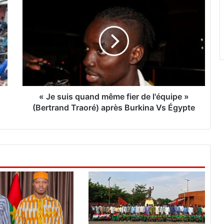
«
J
e
s
u
i
s
q
u
« Je suis quand même fier de l'équipe »
a
(Bertrand Traoré) après Burkina Vs Égypte
n
d
m
ê
m
e
f
i
e
r
d