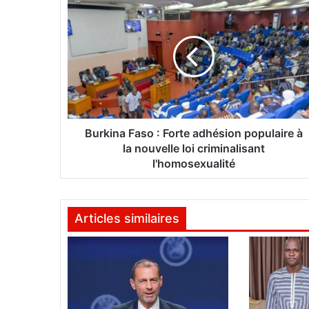
B
u
r
k
i
n
a
F
a
s
Burkina Faso : Forte adhésion populaire à
o
la nouvelle loi criminalisant
:
l'homosexualité
F
o
r
Articles similaires
t
e
a
d
h
é
s