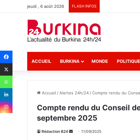
jeudi , 6 août 2026
FLASH INFOS
ACCUEIL
BURKINA
MONDE
POLITIQU
Accueil
/
Alertes 24h/24
/
Compte rendu du Consei
Compte rendu du Conseil des
septembre 2025
Rédaction B24
E
11/09/2025
n