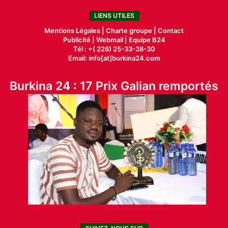
LIENS UTILES
Mentions Légales |
Charte groupe |
Contact
Publicité
|
Webmail |
Equipe B24
Tél : +( 226) 25-33-38-30
Email: info[at]burkina24.com
Burkina 24 : 17 Prix Galian remportés