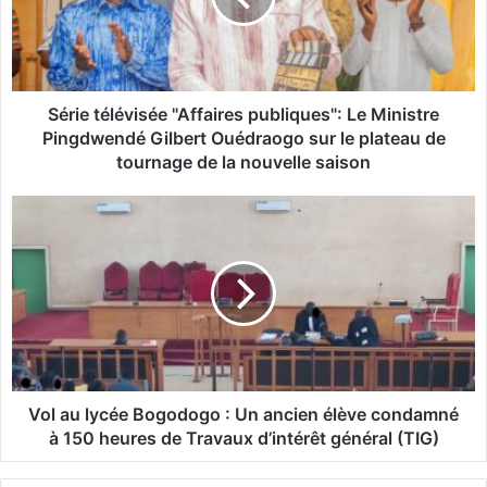
t
é
l
é
v
Série télévisée "Affaires publiques": Le Ministre
i
Pingdwendé Gilbert Ouédraogo sur le plateau de
s
tournage de la nouvelle saison
é
e
V
"
o
A
l
f
a
f
u
a
l
i
y
r
c
e
é
s
e
Vol au lycée Bogodogo : Un ancien élève condamné
p
B
à 150 heures de Travaux d’intérêt général (TIG)
u
o
b
g