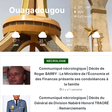
o
d
b
g
k
Ouagadougou
37º - 28º
60%
o
i
e
r
5.62 km/h
Nuages Dispersés
k
n
a
m
37
35
34
35
℃
℃
℃
℃
ven
sam
dim
lun
NÉCROLOGIE
Communiqué nécrologique | Décès de
Roger BARRY : Le Ministère de l’Économie et
des Finances présente ses condoléances à
la famille
il y a 1 semaine
Communiqué nécrologique | Décès du
Général de Division Nabéré Honoré TRAORÉ
: Remerciements