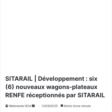
SITARAIL | Développement : six
(6) nouveaux wagons-plateaux
RENFE réceptionnés par SITARAIL
Webmaster B24
E
12/09/2025
Moins d’une minute
n