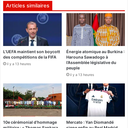
l
o
Articles similaires
i
d
q
o
u
g
e
o
s
:
"
U
:
n
L
L’UEFA maintient son boycott
Énergie atomique au Burkina :
a
des compétitions de la FIFA
Harouna Sawadogo à
e
n
l’Assemblée législative du
M
il y a 13 heures
c
peuple
i
i
il y a 13 heures
n
e
i
n
s
é
t
l
r
è
e
v
P
e
i
c
10e cérémonial d’hommage
Mercato : Yan Diomandé
n
o
militaire : « Thomas Sankara
signe enfin au Real Madrid