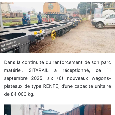
v
o
y
e
r
u
n
c
o
u
Dans la continuité du renforcement de son parc
r
matériel, SITARAIL a réceptionné, ce 11
r
septembre 2025, six (6) nouveaux wagons-
i
plateaux de type RENFE, d’une capacité unitaire
e
l
de 84 000 kg.