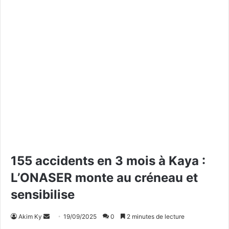
155 accidents en 3 mois à Kaya :
L’ONASER monte au créneau et
sensibilise
Akim Ky
E
19/09/2025
0
2 minutes de lecture
n