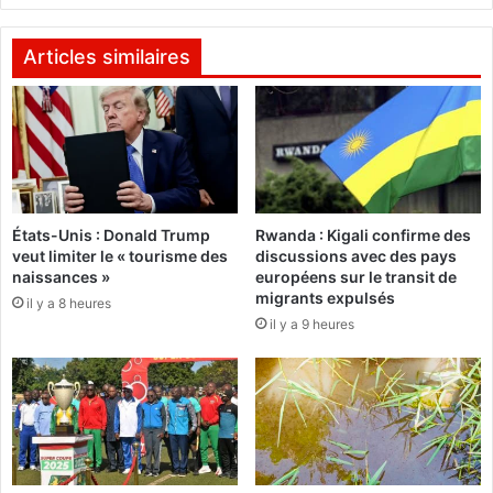
n
e
d
Z
s
a
Articles similaires
é
n
v
g
é
o
n
a
e
p
m
r
e
è
n
États-Unis : Donald Trump
Rwanda : Kigali confirme des
s
veut limiter le « tourisme des
discussions avec des pays
t
s
naissances »
européens sur le transit de
s
o
migrants expulsés
s
il y a 8 heures
n
il y a 9 heures
p
d
o
e
r
r
t
n
i
i
f
e
s
r
s