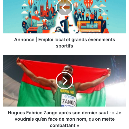
o
n
c
e
|
E
m
Annonce | Emploi local et grands événements
p
sportifs
l
o
H
i
u
l
g
o
u
c
e
a
s
l
F
e
a
t
b
g
r
Hugues Fabrice Zango après son dernier saut : « Je
r
i
voudrais qu’en face de mon nom, qu’on mette
a
c
combattant »