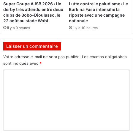
Super Coupe AJSB 2026 : Un
Lutte contre le paludisme : Le
a
derby très attendu entre deux
Burkina Faso intensifie la
u
clubs de Bobo-Dioulasso, le
riposte avec une campagne
t
22 août au stade Wobi
nationale
:
il y a 9 heures
il y a 10 heures
«
J
e
Laisser un commentaire
v
o
Votre adresse e-mail ne sera pas publiée.
Les champs obligatoires
u
sont indiqués avec
*
d
C
r
a
o
i
m
s
q
m
u
e
’
e
n
n
t
f