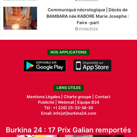
Communiqué nécrologique | Décès de
BAMBARA née KABORE Marie Josephe :
Faire -part
01/06/2026
NOS APPLICATIONS
LIENS UTILES
Mentions Légales |
Charte groupe |
Contact
Publicité
|
Webmail |
Equipe B24
Tél : +( 226) 25-33-38-30
Email: info[at]burkina24.com
Burkina 24 : 17 Prix Galian remportés