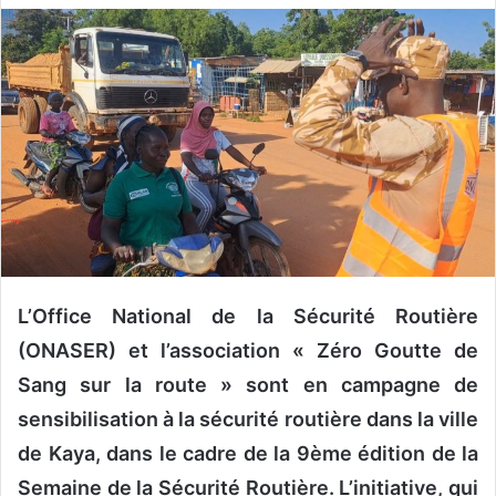
v
o
y
e
r
u
n
c
o
u
r
L’Office National de la Sécurité Routière
r
i
(ONASER) et l’association « Zéro Goutte de
e
Sang sur la route »
s
ont
en
campagne de
l
sensibilisation à la sécurité routière dans la ville
de Kaya, dans le cadre de la 9ème édition de la
Semaine de la Sécurité Routière. L’initiative, qui