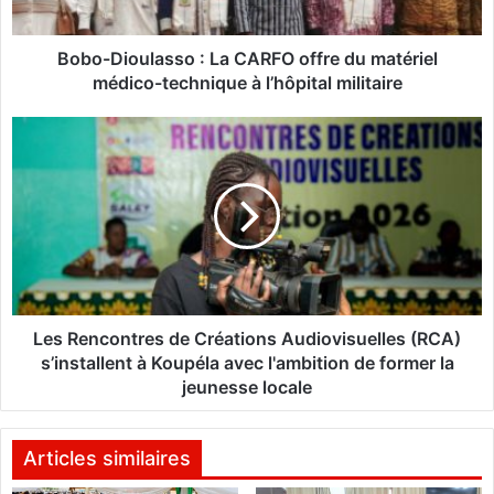
o
u
l
Bobo-Dioulasso : La CARFO offre du matériel
a
médico-technique à l’hôpital militaire
s
s
L
o
e
:
s
L
R
a
e
C
n
A
c
R
o
F
n
O
t
Les Rencontres de Créations Audiovisuelles (RCA)
o
r
s’installent à Koupéla avec l'ambition de former la
f
e
jeunesse locale
f
s
r
d
e
e
Articles similaires
d
C