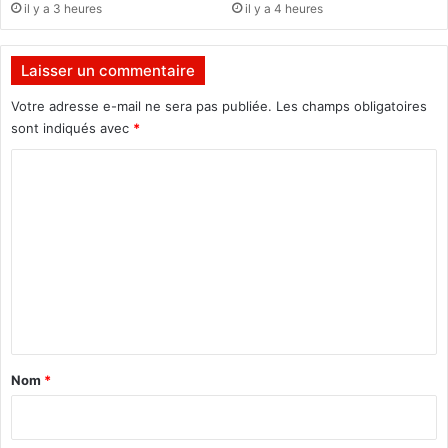
il y a 3 heures
il y a 4 heures
q
(
u
R
e
C
Laisser un commentaire
à
A
l
)
Votre adresse e-mail ne sera pas publiée.
Les champs obligatoires
’
s
sont indiqués avec
*
h
’
ô
C
i
p
n
o
i
s
m
t
t
a
a
m
l
l
e
m
l
i
e
n
l
n
t
i
t
t
a
à
Nom
*
a
K
i
i
o
r
r
u