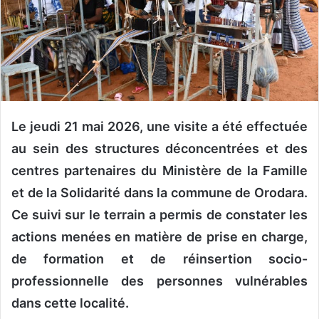
n
c
o
u
r
r
i
e
Le jeudi 21 mai 2026, une visite a été effectuée
l
au sein des structures déconcentrées et des
centres partenaires du Ministère de la Famille
et de la Solidarité dans la commune de Orodara.
Ce suivi sur le terrain a permis de constater les
actions menées en matière de prise en charge,
de formation et de réinsertion socio-
professionnelle des personnes vulnérables
dans cette localité.