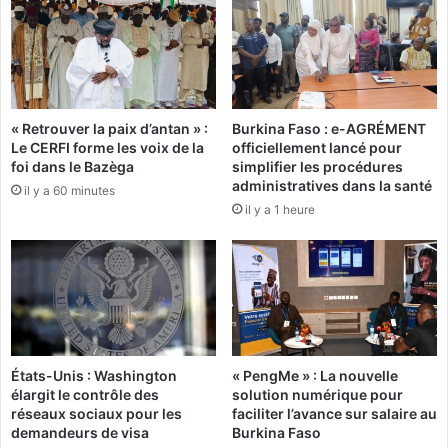
u
r
m
é
a
a
t
t
é
i
r
o
i
« Retrouver la paix d’antan » :
Burkina Faso : e-AGRÉMENT
n
Le CERFI forme les voix de la
officiellement lancé pour
e
s
foi dans le Bazèga
simplifier les procédures
l
A
administratives dans la santé
m
il y a 60 minutes
u
il y a 1 heure
é
d
d
i
i
o
c
v
o
i
-
s
t
u
e
e
États-Unis : Washington
« PengMe » : La nouvelle
c
l
élargit le contrôle des
solution numérique pour
h
l
réseaux sociaux pour les
faciliter l’avance sur salaire au
n
e
demandeurs de visa
Burkina Faso
i
s