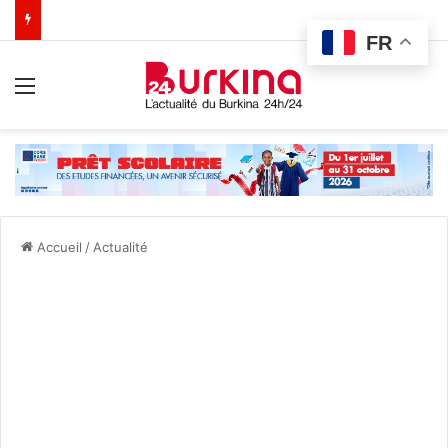
FR
Menu
Accueil
/
Actualité