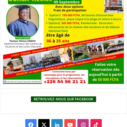
RETROUVEZ-NOUS SUR FACEBOOK
F
X
L
Y
I
T