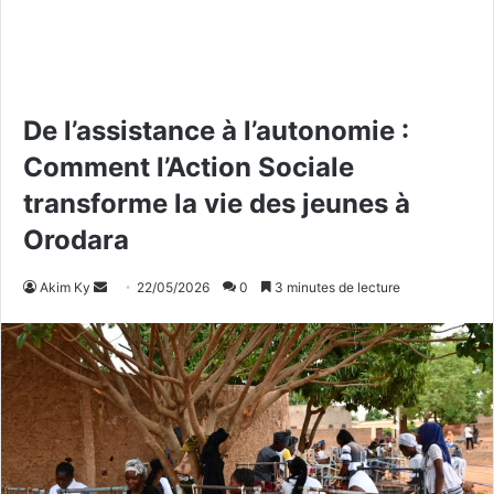
De l’assistance à l’autonomie :
Comment l’Action Sociale
transforme la vie des jeunes à
Orodara
Akim Ky
E
22/05/2026
0
3 minutes de lecture
n
v
o
y
e
r
u