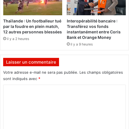
p
é
r
m
i
e
Thaïlande : Un footballeur tué
Interopérabilité bancaire :
è
n
par la foudre en plein match,
Transférez vos fonds
r
t
12 autres personnes blessées
instantanément entre Coris
e
l
Bank et Orange Money
il y a 2 heures
d
a
il y a 9 heures
e
m
s
o
f
r
Laisser un commentaire
i
t
d
d
Votre adresse e-mail ne sera pas publiée.
Les champs obligatoires
è
e
sont indiqués avec
*
l
l
C
e
’
s
I
o
m
m
m
u
a
s
m
m
u
M
e
l
o