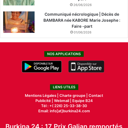
26/06/2026
Communiqué nécrologique | Décès de
BAMBARA née KABORE Marie Josephe :
Faire -part
01/06/2026
NOS APPLICATIONS
LIENS UTILES
Mentions Légales |
Charte groupe |
Contact
Publicité
|
Webmail |
Equipe B24
Tél : +( 226) 25-33-38-30
Email: info[at]burkina24.com
Burkina 24 : 17 Prix Galian remportés