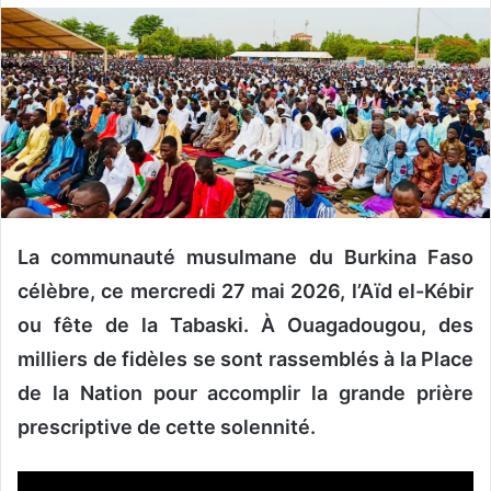
o
y
e
r
u
n
c
o
u
r
La communauté musulmane du Burkina Faso
r
célèbre, ce mercredi 27 mai 2026, l’Aïd el-Kébir
i
ou fête de la Tabaski. À Ouagadougou, des
e
milliers de fidèles se sont rassemblés à la Place
l
de la Nation pour accomplir la grande prière
prescriptive de cette solennité.