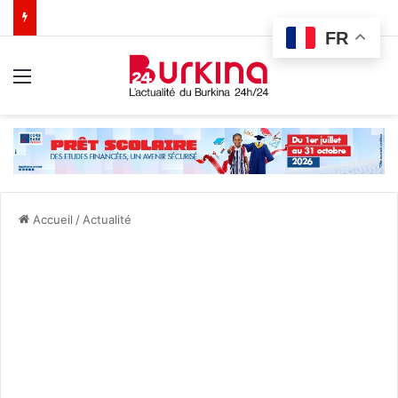
FR
Menu
Accueil
/
Actualité