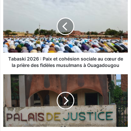
T
a
b
a
s
k
i
2
0
2
Tabaski 2026 : Paix et cohésion sociale au cœur de
6
la prière des fidèles musulmans à Ouagadougou
:
P
B
a
u
i
r
x
k
e
i
t
n
c
a
o
F
h
a