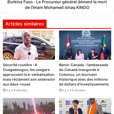
é
s
Burkina Faso : Le Procureur général dément la mort
s
o
de l’Imam Mohamed Ishaq KINDO
i
:
o
L
n
e
Articles similaires
s
P
o
r
c
o
i
c
a
u
l
r
e
e
Sécurité routière : A
Bénin-Canada : l’ambassade
a
u
Ouagadougou, les usagers
du Canada inaugurée à
u
r
approuvent la e-verbalisation
Cotonou, un tournant
c
g
mais réclament son extension
historique avec des millions
œ
é
aux deux-roues
de dollars d’investissements
u
n
il y a 9 minutes
il y a 14 minutes
r
é
d
r
e
a
l
l
a
d