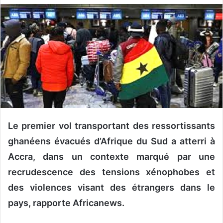
v
o
y
e
r
u
n
c
o
u
Le premier vol transportant des ressortissants
r
ghanéens évacués d’Afrique du Sud a atterri à
r
i
Accra, dans un contexte marqué par une
e
recrudescence des tensions xénophobes et
l
des violences visant des étrangers dans le
pays, rapporte Africanews.