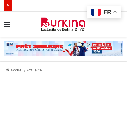
FR
Menu
Accueil
/
Actualité