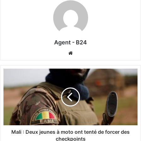
Agent - B24
We
bsi
te
M
a
l
i
:
D
e
u
x
j
Mali : Deux jeunes à moto ont tenté de forcer des
e
checkpoints