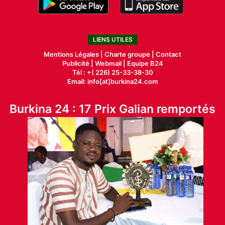
LIENS UTILES
Mentions Légales |
Charte groupe |
Contact
Publicité
|
Webmail |
Equipe B24
Tél : +( 226) 25-33-38-30
Email: info[at]burkina24.com
Burkina 24 : 17 Prix Galian remportés