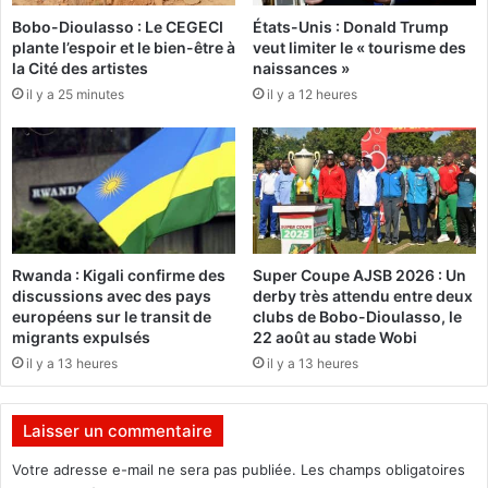
r
r
Bobo-Dioulasso : Le CEGECI
États-Unis : Donald Trump
c
e
plante l’espoir et le bien-être à
veut limiter le « tourisme des
e
ç
la Cité des artistes
naissances »
r
o
il y a 25 minutes
il y a 12 heures
d
i
e
t
s
u
c
n
h
e
e
t
c
o
k
n
Rwanda : Kigali confirme des
Super Coupe AJSB 2026 : Un
p
n
discussions avec des pays
derby très attendu entre deux
o
e
européens sur le transit de
clubs de Bobo-Dioulasso, le
i
d
migrants expulsés
22 août au stade Wobi
n
e
il y a 13 heures
il y a 13 heures
t
c
s
i
m
Laisser un commentaire
e
n
Votre adresse e-mail ne sera pas publiée.
Les champs obligatoires
t