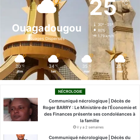
25
℃
b
e
u
a
o
o
d
b
g
k
Ouagadougou
30º - 25º
80%
o
i
e
r
1.79 km/h
Nuages Dispersés
k
n
a
m
30
34
35
35
℃
℃
℃
℃
dim
lun
mar
mer
NÉCROLOGIE
Communiqué nécrologique | Décès de
Roger BARRY : Le Ministère de l’Économie et
des Finances présente ses condoléances à
la famille
il y a 2 semaines
Communiqué nécrologique | Décès du