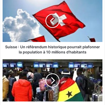
S
u
i
s
s
e
:
U
n
r
Suisse : Un référendum historique pourrait plafonner
é
la population à 10 millions d’habitants
f
é
A
r
f
e
r
n
i
d
q
u
u
m
e
h
d
i
u