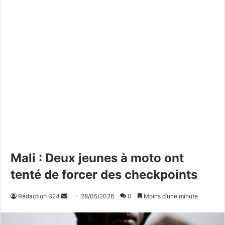
Mali : Deux jeunes à moto ont
tenté de forcer des checkpoints
Rédaction B24
E
28/05/2026
0
Moins d’une minute
n
v