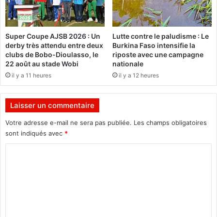
n
i
e
s
r
s
Super Coupe AJSB 2026 : Un
Lutte contre le paludisme : Le
l
a
derby très attendu entre deux
Burkina Faso intensifie la
a
n
clubs de Bobo-Dioulasso, le
riposte avec une campagne
p
t
22 août au stade Wobi
nationale
o
s
il y a 11 heures
il y a 12 heures
p
g
u
h
l
a
Laisser un commentaire
a
n
t
é
Votre adresse e-mail ne sera pas publiée.
Les champs obligatoires
i
e
sont indiqués avec
*
o
n
n
C
s
à
r
o
1
a
m
0
p
m
a
m
i
t
e
l
r