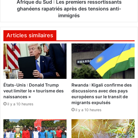
s
S
Afrique du Sud : Les premiers ressortissants
t
u
ghanéens rapatriés après des tensions anti-
o
d
immigrés
r
:
i
L
q
e
Articles similaires
u
s
e
p
p
r
o
e
u
m
r
i
r
e
a
États-Unis : Donald Trump
Rwanda : Kigali confirme des
r
veut limiter le « tourisme des
discussions avec des pays
i
s
naissances »
européens sur le transit de
t
r
migrants expulsés
p
il y a 10 heures
e
il y a 10 heures
l
s
a
s
f
o
o
r
n
t