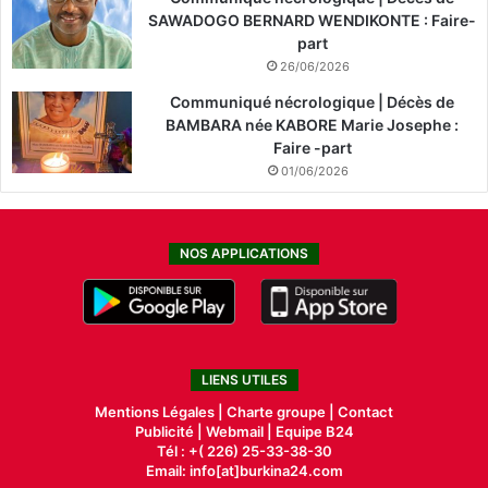
SAWADOGO BERNARD WENDIKONTE : Faire-
part
26/06/2026
Communiqué nécrologique | Décès de
BAMBARA née KABORE Marie Josephe :
Faire -part
01/06/2026
NOS APPLICATIONS
LIENS UTILES
Mentions Légales |
Charte groupe |
Contact
Publicité
|
Webmail |
Equipe B24
Tél : +( 226) 25-33-38-30
Email: info[at]burkina24.com