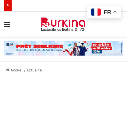
FR
Menu
Accueil
/
Actualité