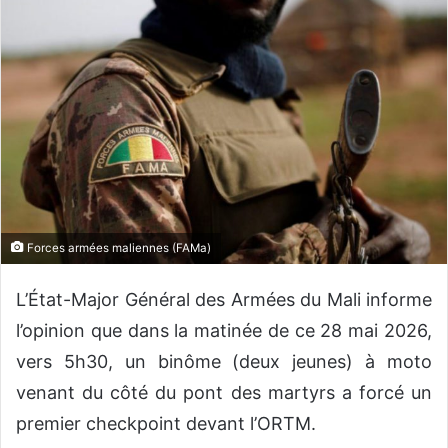
o
y
e
r
u
n
c
o
u
r
Forces armées maliennes (FAMa)
r
i
L’État-Major Général des Armées du Mali informe
e
l
l’opinion que dans la matinée de ce 28 mai 2026,
vers 5h30, un binôme (deux jeunes) à moto
venant du côté du pont des martyrs a forcé un
premier checkpoint devant l’ORTM.