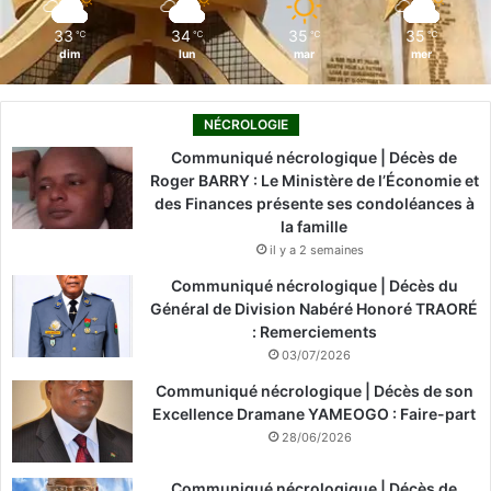
m
33
34
35
35
℃
℃
℃
℃
dim
lun
mar
mer
NÉCROLOGIE
Communiqué nécrologique | Décès de
Roger BARRY : Le Ministère de l’Économie et
des Finances présente ses condoléances à
la famille
il y a 2 semaines
Communiqué nécrologique | Décès du
Général de Division Nabéré Honoré TRAORÉ
: Remerciements
03/07/2026
Communiqué nécrologique | Décès de son
Excellence Dramane YAMEOGO : Faire-part
28/06/2026
Communiqué nécrologique | Décès de