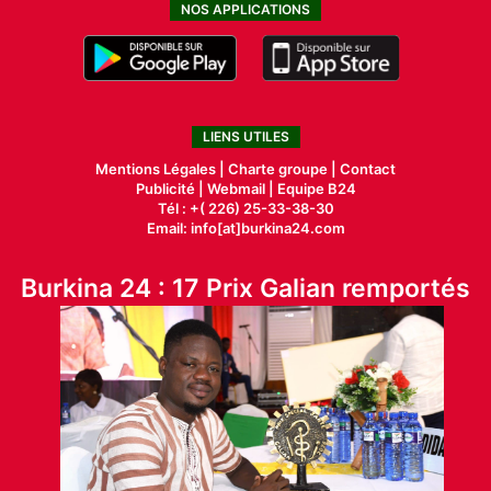
NOS APPLICATIONS
LIENS UTILES
Mentions Légales |
Charte groupe |
Contact
Publicité
|
Webmail |
Equipe B24
Tél : +( 226) 25-33-38-30
Email: info[at]burkina24.com
Burkina 24 : 17 Prix Galian remportés