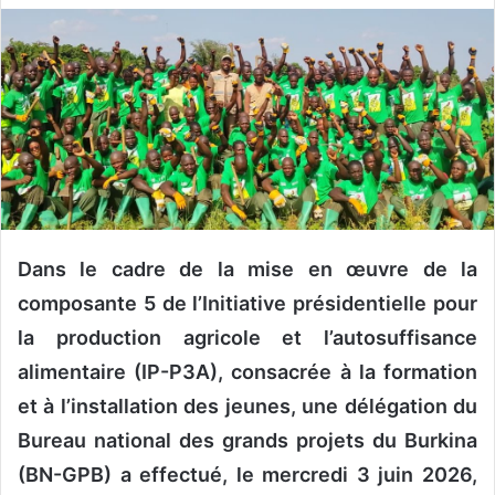
v
o
y
e
r
u
n
c
o
u
Dans le cadre de la mise en œuvre de la
r
composante 5 de l’Initiative présidentielle pour
r
la production agricole et l’autosuffisance
i
alimentaire (IP-P3A), consacrée à la formation
e
l
et à l’installation des jeunes, une délégation du
Bureau national des grands projets du Burkina
(BN-GPB) a effectué, le mercredi 3 juin 2026,