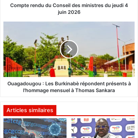
d
Compte rendu du Conseil des ministres du jeudi 4
u
juin 2026
d
u
O
C
u
o
a
n
g
s
a
e
d
i
o
l
u
d
g
e
o
Ouagadougou : Les Burkinabè répondent présents à
s
u
l'hommage mensuel à Thomas Sankara
m
:
i
L
n
e
Articles similaires
i
s
s
B
t
u
r
r