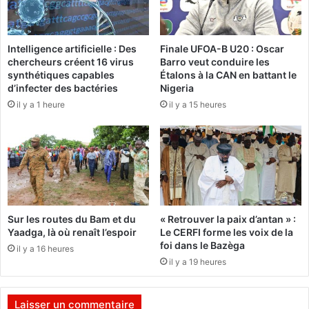
e
k
s
i
d
n
Intelligence artificielle : Des
Finale UFOA-B U20 : Oscar
u
a
chercheurs créent 16 virus
Barro veut conduire les
j
b
synthétiques capables
Étalons à la CAN en battant le
e
è
d’infecter des bactéries
Nigeria
u
r
il y a 1 heure
il y a 15 heures
d
é
i
p
4
o
j
n
u
d
i
e
n
n
2
t
Sur les routes du Bam et du
« Retrouver la paix d’antan » :
0
p
Yaadga, là où renaît l’espoir
Le CERFI forme les voix de la
2
r
foi dans le Bazèga
il y a 16 heures
6
é
il y a 19 heures
s
e
n
Laisser un commentaire