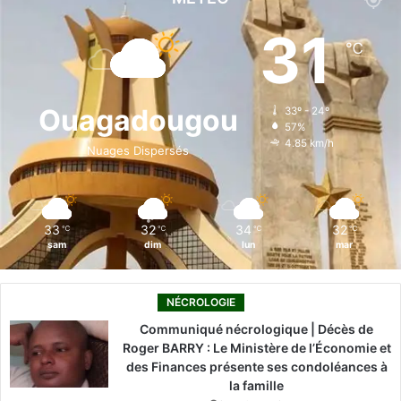
e
k
T
t
T
31
℃
b
e
u
a
o
o
d
b
g
k
Ouagadougou
33º - 24º
57%
o
i
e
r
4.85 km/h
Nuages Dispersés
k
n
a
m
33
32
34
32
℃
℃
℃
℃
sam
dim
lun
mar
NÉCROLOGIE
Communiqué nécrologique | Décès de
Roger BARRY : Le Ministère de l’Économie et
des Finances présente ses condoléances à
la famille