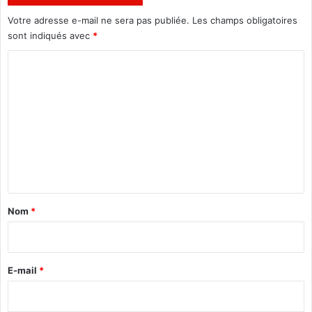
t
s
Votre adresse e-mail ne sera pas publiée.
Les champs obligatoires
à
sont indiqués avec
*
l
'
C
h
o
o
m
m
m
m
a
e
g
e
n
m
t
e
n
a
Nom
*
s
i
u
r
e
l
e
E-mail
*
à
*
T
h