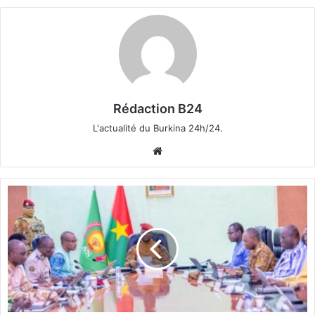
Rédaction B24
L'actualité du Burkina 24h/24.
We
bsi
te
C
o
m
p
t
e
r
e
n