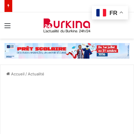
FR
Menu
Accueil
/
Actualité